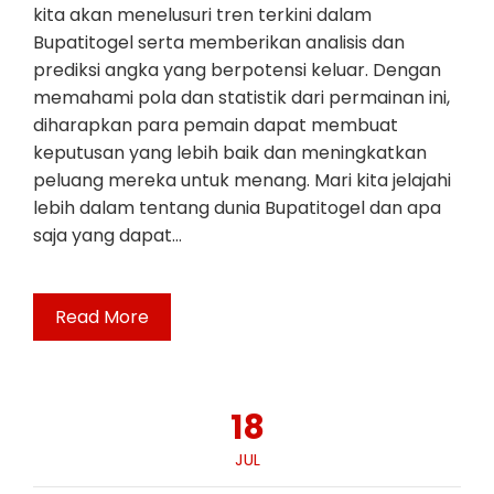
kita akan menelusuri tren terkini dalam
Bupatitogel serta memberikan analisis dan
prediksi angka yang berpotensi keluar. Dengan
memahami pola dan statistik dari permainan ini,
diharapkan para pemain dapat membuat
keputusan yang lebih baik dan meningkatkan
peluang mereka untuk menang. Mari kita jelajahi
lebih dalam tentang dunia Bupatitogel dan apa
saja yang dapat…
Read More
18
JUL