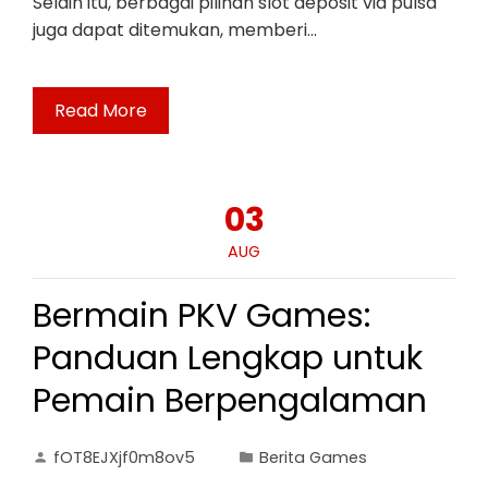
Selain itu, berbagai pilihan slot deposit via pulsa
juga dapat ditemukan, memberi…
Read More
03
AUG
Bermain PKV Games:
Panduan Lengkap untuk
Pemain Berpengalaman
fOT8EJXjf0m8ov5
Berita Games