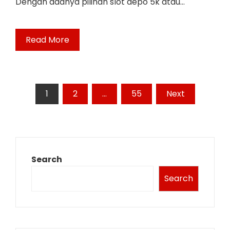
Dengan adanya pilihan slot depo 5k atau…
Read More
Posts
1
2
…
55
Next
pagination
Search
Search