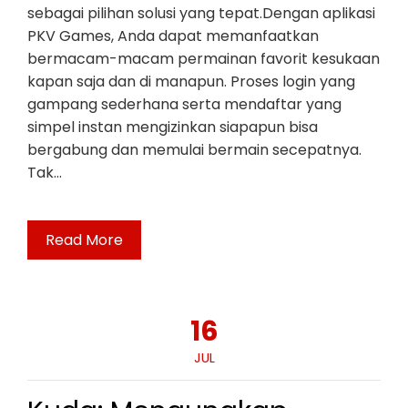
sebagai pilihan solusi yang tepat.Dengan aplikasi
PKV Games, Anda dapat memanfaatkan
bermacam-macam permainan favorit kesukaan
kapan saja dan di manapun. Proses login yang
gampang sederhana serta mendaftar yang
simpel instan mengizinkan siapapun bisa
bergabung dan memulai bermain secepatnya.
Tak…
Read More
16
JUL