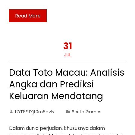
Read More
31
JUL
Data Toto Macau: Analisis
Angka dan Prediksi
Keluaran Mendatang
fOT8EJXjf0m8ov5
Berita Games
Dalam dunia perjudian, khususnya dalam