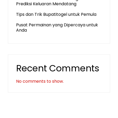
Prediksi Keluaran Mendatang
Tips dan Trik Bupatitogel untuk Pemula
Pusat Permainan yang Dipercaya untuk
Anda
Recent Comments
No comments to show.