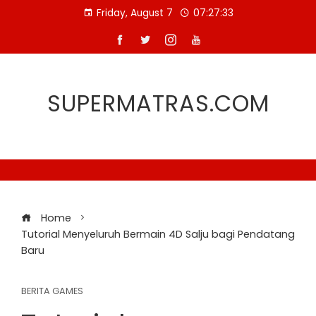
Skip
Friday, August 7
07:27:34
to
content
SUPERMATRAS.COM
Home
Tutorial Menyeluruh Bermain 4D Salju bagi Pendatang
Baru
BERITA GAMES