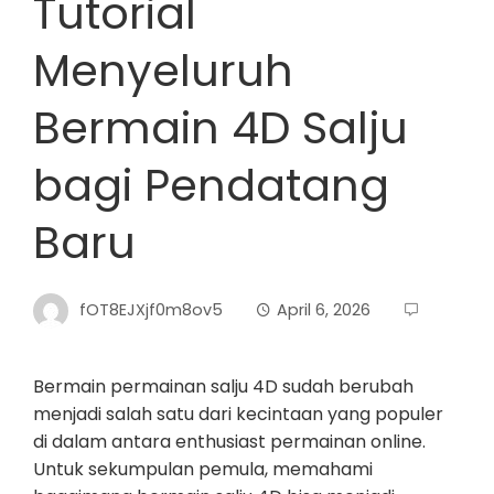
Tutorial
Menyeluruh
Bermain 4D Salju
bagi Pendatang
Baru
fOT8EJXjf0m8ov5
April 6, 2026
Bermain permainan salju 4D sudah berubah
menjadi salah satu dari kecintaan yang populer
di dalam antara enthusiast permainan online.
Untuk sekumpulan pemula, memahami