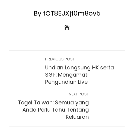
By fOT8EJXjf0m8ov5
PREVIOUS POST
Undian Langsung HK serta
SGP: Mengamati
Pengundian Live
NEXT POST
Togel Taiwan: Semua yang
Anda Perlu Tahu Tentang
Keluaran