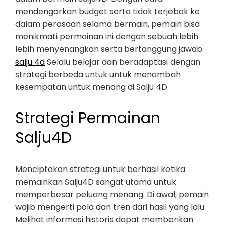
mendengarkan budget serta tidak terjebak ke
dalam perasaan selama bermain, pemain bisa
menikmati permainan ini dengan sebuah lebih
lebih menyenangkan serta bertanggung jawab.
salju 4d
Selalu belajar dan beradaptasi dengan
strategi berbeda untuk untuk menambah
kesempatan untuk menang di Salju 4D.
Strategi Permainan
Salju4D
Menciptakan strategi untuk berhasil ketika
memainkan Salju4D sangat utama untuk
memperbesar peluang menang. Di awal, pemain
wajib mengerti pola dan tren dari hasil yang lalu.
Melihat informasi historis dapat memberikan