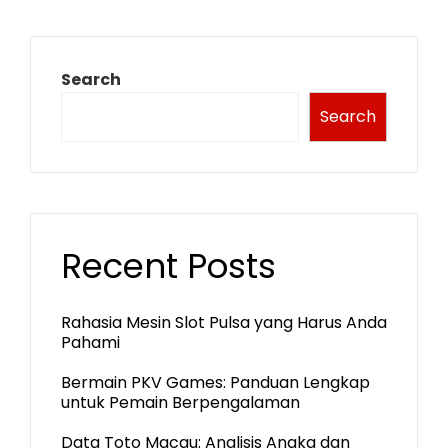
Search
Search
Recent Posts
Rahasia Mesin Slot Pulsa yang Harus Anda
Pahami
Bermain PKV Games: Panduan Lengkap
untuk Pemain Berpengalaman
Data Toto Macau: Analisis Angka dan