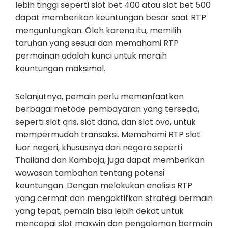
lebih tinggi seperti slot bet 400 atau slot bet 500
dapat memberikan keuntungan besar saat RTP
menguntungkan. Oleh karena itu, memilih
taruhan yang sesuai dan memahami RTP
permainan adalah kunci untuk meraih
keuntungan maksimal.
Selanjutnya, pemain perlu memanfaatkan
berbagai metode pembayaran yang tersedia,
seperti slot qris, slot dana, dan slot ovo, untuk
mempermudah transaksi. Memahami RTP slot
luar negeri, khususnya dari negara seperti
Thailand dan Kamboja, juga dapat memberikan
wawasan tambahan tentang potensi
keuntungan. Dengan melakukan analisis RTP
yang cermat dan mengaktifkan strategi bermain
yang tepat, pemain bisa lebih dekat untuk
mencapai slot maxwin dan pengalaman bermain