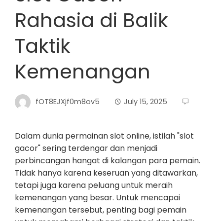
Rahasia di Balik
Taktik
Kemenangan
fOT8EJXjf0m8ov5
July 15, 2025
Dalam dunia permainan slot online, istilah "slot
gacor" sering terdengar dan menjadi
perbincangan hangat di kalangan para pemain.
Tidak hanya karena keseruan yang ditawarkan,
tetapi juga karena peluang untuk meraih
kemenangan yang besar. Untuk mencapai
kemenangan tersebut, penting bagi pemain