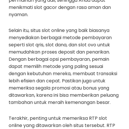
permainan yang adil, sehingga Anda dapat
menikmati slot gacor dengan rasa aman dan
nyaman.
Selain itu, situs slot online yang baik biasanya
menyediakan berbagai metode pembayaran
seperti slot qris, slot dana, dan slot ovo untuk
memudahkan proses deposit dan penarikan.
Dengan berbagai opsi pembayaran, pemain
dapat memilih metode yang paling sesuai
dengan kebutuhan mereka, membuat transaksi
lebih efisien dan cepat. Pastikan juga untuk
memeriksa segala promosi atau bonus yang
ditawarkan, karena ini bisa memberikan peluang
tambahan untuk meraih kemenangan besar.
Terakhir, penting untuk memeriksa RTP slot
online yang ditawarkan oleh situs tersebut. RTP