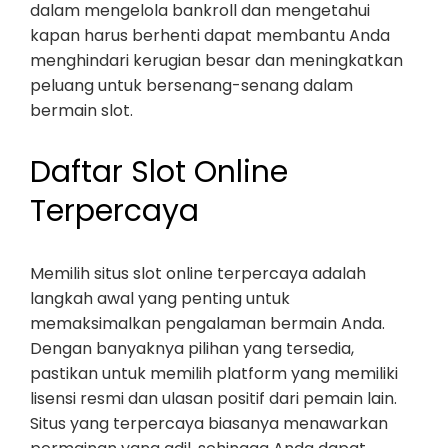
dalam mengelola bankroll dan mengetahui
kapan harus berhenti dapat membantu Anda
menghindari kerugian besar dan meningkatkan
peluang untuk bersenang-senang dalam
bermain slot.
Daftar Slot Online
Terpercaya
Memilih situs slot online terpercaya adalah
langkah awal yang penting untuk
memaksimalkan pengalaman bermain Anda.
Dengan banyaknya pilihan yang tersedia,
pastikan untuk memilih platform yang memiliki
lisensi resmi dan ulasan positif dari pemain lain.
Situs yang terpercaya biasanya menawarkan