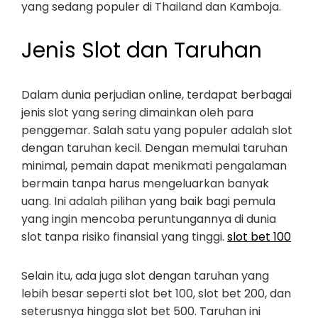
yang sedang populer di Thailand dan Kamboja.
Jenis Slot dan Taruhan
Dalam dunia perjudian online, terdapat berbagai
jenis slot yang sering dimainkan oleh para
penggemar. Salah satu yang populer adalah slot
dengan taruhan kecil. Dengan memulai taruhan
minimal, pemain dapat menikmati pengalaman
bermain tanpa harus mengeluarkan banyak
uang. Ini adalah pilihan yang baik bagi pemula
yang ingin mencoba peruntungannya di dunia
slot tanpa risiko finansial yang tinggi.
slot bet 100
Selain itu, ada juga slot dengan taruhan yang
lebih besar seperti slot bet 100, slot bet 200, dan
seterusnya hingga slot bet 500. Taruhan ini