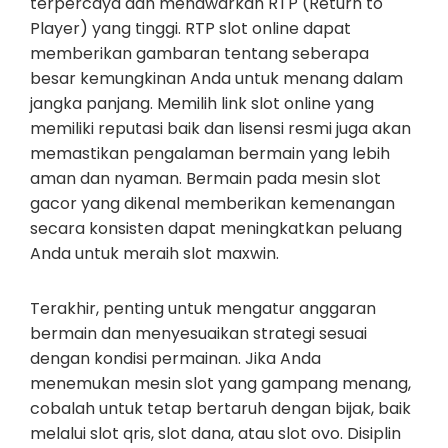
terpercaya dan menawarkan RTP (Return to
Player) yang tinggi. RTP slot online dapat
memberikan gambaran tentang seberapa
besar kemungkinan Anda untuk menang dalam
jangka panjang. Memilih link slot online yang
memiliki reputasi baik dan lisensi resmi juga akan
memastikan pengalaman bermain yang lebih
aman dan nyaman. Bermain pada mesin slot
gacor yang dikenal memberikan kemenangan
secara konsisten dapat meningkatkan peluang
Anda untuk meraih slot maxwin.
Terakhir, penting untuk mengatur anggaran
bermain dan menyesuaikan strategi sesuai
dengan kondisi permainan. Jika Anda
menemukan mesin slot yang gampang menang,
cobalah untuk tetap bertaruh dengan bijak, baik
melalui slot qris, slot dana, atau slot ovo. Disiplin