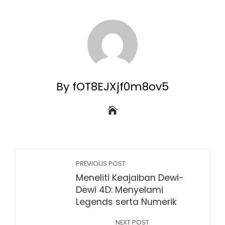
By fOT8EJXjf0m8ov5
PREVIOUS POST
Meneliti Keajaiban Dewi-
Dewi 4D: Menyelami
Legends serta Numerik
NEXT POST