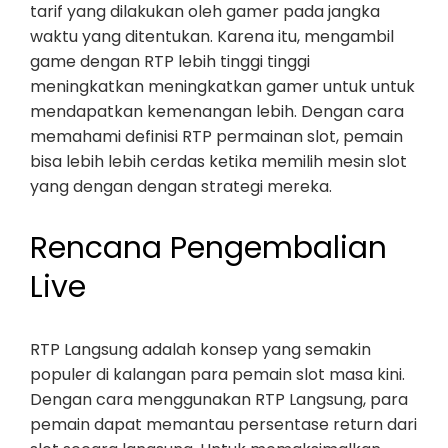
tarif yang dilakukan oleh gamer pada jangka
waktu yang ditentukan. Karena itu, mengambil
game dengan RTP lebih tinggi tinggi
meningkatkan meningkatkan gamer untuk untuk
mendapatkan kemenangan lebih. Dengan cara
memahami definisi RTP permainan slot, pemain
bisa lebih lebih cerdas ketika memilih mesin slot
yang dengan dengan strategi mereka.
Rencana Pengembalian
Live
RTP Langsung adalah konsep yang semakin
populer di kalangan para pemain slot masa kini.
Dengan cara menggunakan RTP Langsung, para
pemain dapat memantau persentase return dari