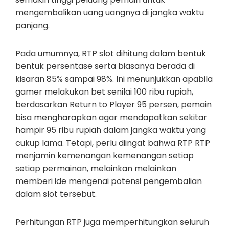
mengembalikan uang uangnya di jangka waktu
panjang.
Pada umumnya, RTP slot dihitung dalam bentuk
bentuk persentase serta biasanya berada di
kisaran 85% sampai 98%. Ini menunjukkan apabila
gamer melakukan bet senilai 100 ribu rupiah,
berdasarkan Return to Player 95 persen, pemain
bisa mengharapkan agar mendapatkan sekitar
hampir 95 ribu rupiah dalam jangka waktu yang
cukup lama. Tetapi, perlu diingat bahwa RTP RTP
menjamin kemenangan kemenangan setiap
setiap permainan, melainkan melainkan
memberi ide mengenai potensi pengembalian
dalam slot tersebut.
Perhitungan RTP juga memperhitungkan seluruh