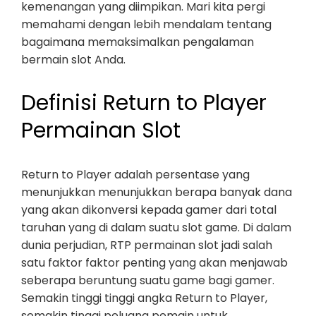
kemenangan yang diimpikan. Mari kita pergi
memahami dengan lebih mendalam tentang
bagaimana memaksimalkan pengalaman
bermain slot Anda.
Definisi Return to Player
Permainan Slot
Return to Player adalah persentase yang
menunjukkan menunjukkan berapa banyak dana
yang akan dikonversi kepada gamer dari total
taruhan yang di dalam suatu slot game. Di dalam
dunia perjudian, RTP permainan slot jadi salah
satu faktor faktor penting yang akan menjawab
seberapa beruntung suatu game bagi gamer.
Semakin tinggi tinggi angka Return to Player,
semakin tinggi peluang pemain untuk