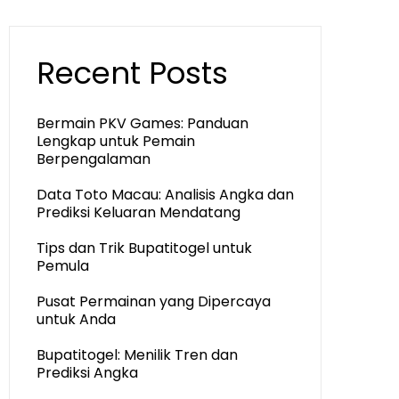
Recent Posts
Bermain PKV Games: Panduan
Lengkap untuk Pemain
Berpengalaman
Data Toto Macau: Analisis Angka dan
Prediksi Keluaran Mendatang
Tips dan Trik Bupatitogel untuk
Pemula
Pusat Permainan yang Dipercaya
untuk Anda
Bupatitogel: Menilik Tren dan
Prediksi Angka