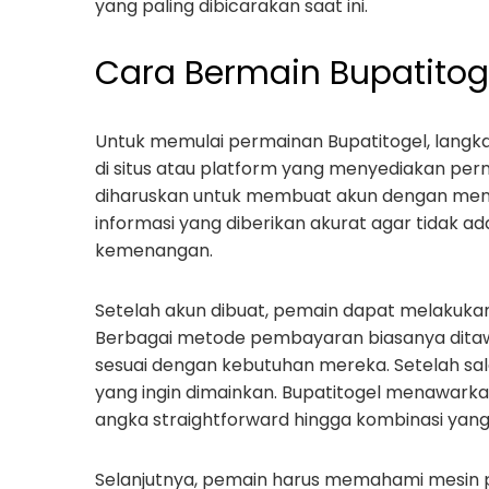
yang paling dibicarakan saat ini.
Cara Bermain Bupatitog
Untuk memulai permainan Bupatitogel, langk
di situs atau platform yang menyediakan per
diharuskan untuk membuat akun dengan mengis
informasi yang diberikan akurat agar tidak a
kemenangan.
Setelah akun dibuat, pemain dapat melakuka
Berbagai metode pembayaran biasanya ditaw
sesuai dengan kebutuhan mereka. Setelah sald
yang ingin dimainkan. Bupatitogel menawarka
angka straightforward hingga kombinasi yang
Selanjutnya, pemain harus memahami mesin 