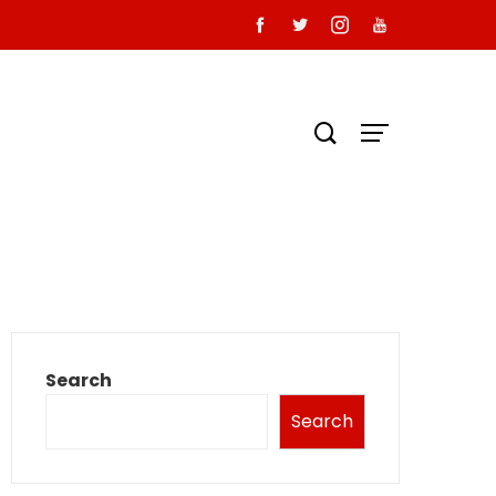
Search
Search