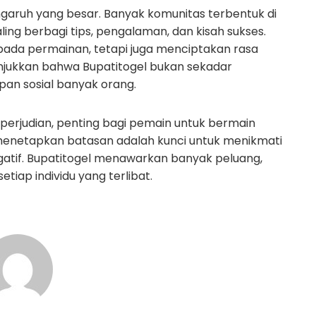
garuh yang besar. Banyak komunitas terbentuk di
ling berbagi tips, pengalaman, dan kisah sukses.
 pada permainan, tetapi juga menciptakan rasa
nunjukkan bahwa Bupatitogel bukan sekadar
pan sosial banyak orang.
perjudian, penting bagi pemain untuk bermain
 menetapkan batasan adalah kunci untuk menikmati
atif. Bupatitogel menawarkan banyak peluang,
tiap individu yang terlibat.