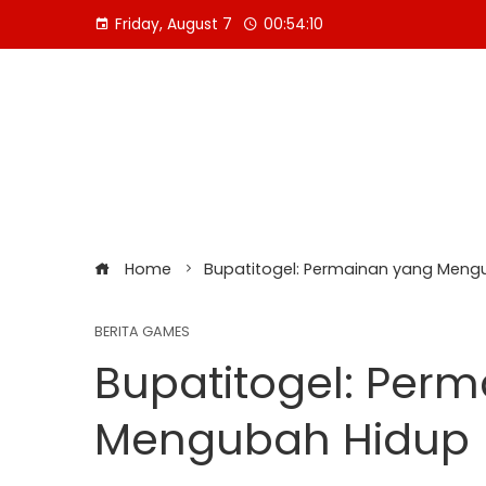
Skip
Friday, August 7
00:54:11
to
content
Home
Bupatitogel: Permainan yang Meng
BERITA GAMES
Bupatitogel: Per
Mengubah Hidup