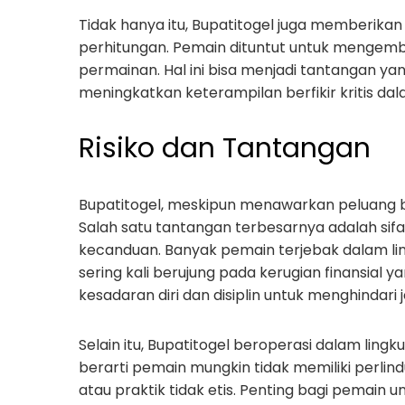
Tidak hanya itu, Bupatitogel juga memberika
perhitungan. Pemain dituntut untuk mengem
permainan. Hal ini bisa menjadi tantangan y
meningkatkan keterampilan berfikir kritis d
Risiko dan Tantangan
Bupatitogel, meskipun menawarkan peluang besa
Salah satu tantangan terbesarnya adalah sifa
kecanduan. Banyak pemain terjebak dalam l
sering kali berujung pada kerugian finansial ya
kesadaran diri dan disiplin untuk menghindar
Selain itu, Bupatitogel beroperasi dalam lingku
berarti pemain mungkin tidak memiliki perl
atau praktik tidak etis. Penting bagi pemain