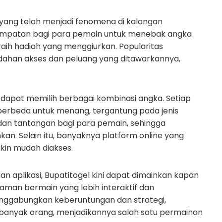
yang telah menjadi fenomena di kalangan
empatan bagi para pemain untuk menebak angka
aih hadiah yang menggiurkan. Popularitas
dahan akses dan peluang yang ditawarkannya,
dapat memilih berbagai kombinasi angka. Setiap
 berbeda untuk menang, tergantung pada jenis
 dan tantangan bagi para pemain, sehingga
an. Selain itu, banyaknya platform online yang
in mudah diakses.
aplikasi, Bupatitogel kini dapat dimainkan kapan
laman bermain yang lebih interaktif dan
ggabungkan keberuntungan dan strategi,
n banyak orang, menjadikannya salah satu permainan