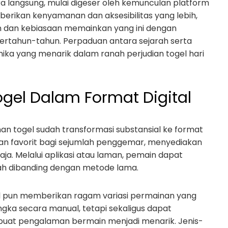
ara langsung, mulai digeser oleh kemunculan platform
berikan kenyamanan dan aksesibilitas yang lebih,
 dan kebiasaan memainkan yang ini dengan
ertahun-tahun. Perpaduan antara sejarah serta
a yang menarik dalam ranah perjudian togel hari
el Dalam Format Digital
an togel sudah transformasi substansial ke format
ilihan favorit bagi sejumlah penggemar, menyediakan
a. Melalui aplikasi atau laman, pemain dapat
dah dibanding dengan metode lama.
l pun memberikan ragam variasi permainan yang
angka secara manual, tetapi sekaligus dapat
uat pengalaman bermain menjadi menarik. Jenis-