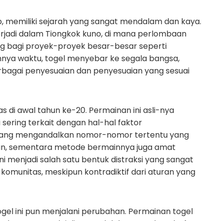
ap, memiliki sejarah yang sangat mendalam dan kaya.
terjadi dalam Tiongkok kuno, di mana perlombaan
g bagi proyek-proyek besar-besar seperti
nya waktu, togel menyebar ke segala bangsa,
erbagai penyesuaian dan penyesuaian yang sesuai
uas di awal tahun ke-20. Permainan ini asli-nya
 sering terkait dengan hal-hal faktor
rang mengandalkan nomor-nomor tertentu yang
an, sementara metode bermainnya juga amat
ni menjadi salah satu bentuk distraksi yang sangat
komunitas, meskipun kontradiktif dari aturan yang
gel ini pun menjalani perubahan. Permainan togel