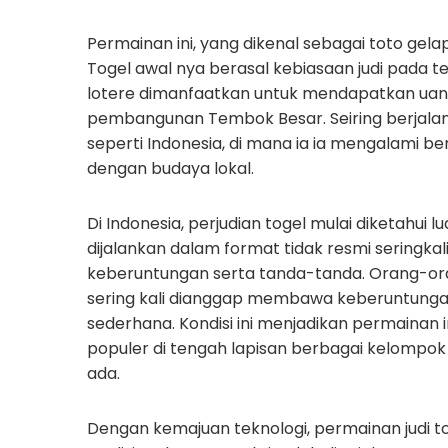
Permainan ini, yang dikenal sebagai toto gel
Togel awal nya berasal kebiasaan judi pada 
lotere dimanfaatkan untuk mendapatkan uan
pembangunan Tembok Besar. Seiring berjalan
seperti Indonesia, di mana ia ia mengalami b
dengan budaya lokal.
Di Indonesia, perjudian togel mulai diketahui l
dijalankan dalam format tidak resmi seringkali
keberuntungan serta tanda-tanda. Orang-o
sering kali dianggap membawa keberuntung
sederhana. Kondisi ini menjadikan permainan i
populer di tengah lapisan berbagai kelompok 
ada.
Dengan kemajuan teknologi, permainan judi to