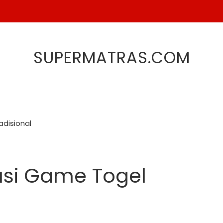
SUPERMATRAS.COM
adisional
lusi Game Togel