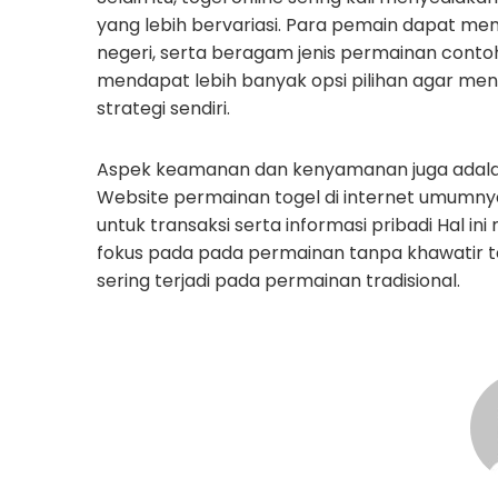
yang lebih bervariasi. Para pemain dapat memil
negeri, serta beragam jenis permainan contoh
mendapat lebih banyak opsi pilihan agar me
strategi sendiri.
Aspek keamanan dan kenyamanan juga adalah
Website permainan togel di internet umumnya 
untuk transaksi serta informasi pribadi Hal 
fokus pada pada permainan tanpa khawatir t
sering terjadi pada permainan tradisional.