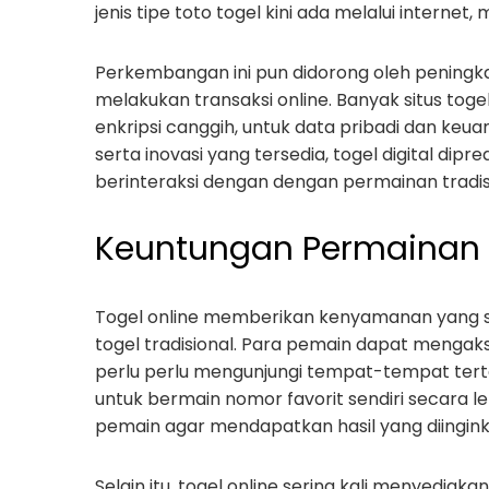
jenis tipe toto togel kini ada melalui interne
Perkembangan ini pun didorong oleh peningk
melakukan transaksi online. Banyak situs t
enkripsi canggih, untuk data pribadi dan keua
serta inovasi yang tersedia, togel digital di
berinteraksi dengan dengan permainan tradisio
Keuntungan Permainan T
Togel online memberikan kenyamanan yang 
togel tradisional. Para pemain dapat mengaks
perlu perlu mengunjungi tempat-tempat tert
untuk bermain nomor favorit sendiri secara 
pemain agar mendapatkan hasil yang diingink
Selain itu, togel online sering kali menyediak