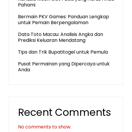
Pahami
Bermain PKV Games: Panduan Lengkap
untuk Pemain Berpengalaman
Data Toto Macau: Analisis Angka dan
Prediksi Keluaran Mendatang
Tips dan Trik Bupatitogel untuk Pemula
Pusat Permainan yang Dipercaya untuk
Anda
Recent Comments
No comments to show.