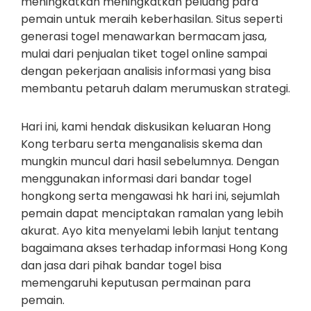
meningkatkan meningkatkan peluang para
pemain untuk meraih keberhasilan. Situs seperti
generasi togel menawarkan bermacam jasa,
mulai dari penjualan tiket togel online sampai
dengan pekerjaan analisis informasi yang bisa
membantu petaruh dalam merumuskan strategi.
Hari ini, kami hendak diskusikan keluaran Hong
Kong terbaru serta menganalisis skema dan
mungkin muncul dari hasil sebelumnya. Dengan
menggunakan informasi dari bandar togel
hongkong serta mengawasi hk hari ini, sejumlah
pemain dapat menciptakan ramalan yang lebih
akurat. Ayo kita menyelami lebih lanjut tentang
bagaimana akses terhadap informasi Hong Kong
dan jasa dari pihak bandar togel bisa
memengaruhi keputusan permainan para
pemain.