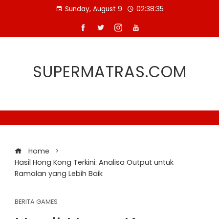
Skip
Sunday, August 9
02:38:35
to
content
SUPERMATRAS.COM
Home
Hasil Hong Kong Terkini: Analisa Output untuk
Ramalan yang Lebih Baik
BERITA GAMES