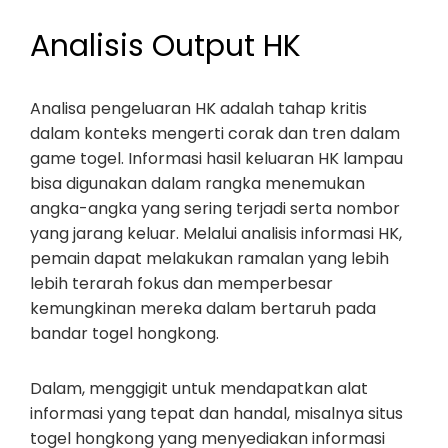
Analisis Output HK
Analisa pengeluaran HK adalah tahap kritis
dalam konteks mengerti corak dan tren dalam
game togel. Informasi hasil keluaran HK lampau
bisa digunakan dalam rangka menemukan
angka-angka yang sering terjadi serta nombor
yang jarang keluar. Melalui analisis informasi HK,
pemain dapat melakukan ramalan yang lebih
lebih terarah fokus dan memperbesar
kemungkinan mereka dalam bertaruh pada
bandar togel hongkong.
Dalam, menggigit untuk mendapatkan alat
informasi yang tepat dan handal, misalnya situs
togel hongkong yang menyediakan informasi