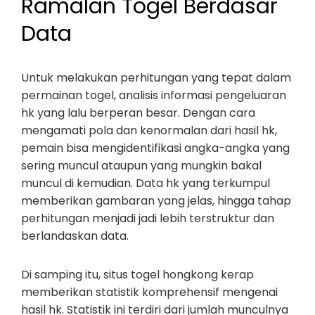
Ramalan Togel Berdasar
Data
Untuk melakukan perhitungan yang tepat dalam
permainan togel, analisis informasi pengeluaran
hk yang lalu berperan besar. Dengan cara
mengamati pola dan kenormalan dari hasil hk,
pemain bisa mengidentifikasi angka-angka yang
sering muncul ataupun yang mungkin bakal
muncul di kemudian. Data hk yang terkumpul
memberikan gambaran yang jelas, hingga tahap
perhitungan menjadi jadi lebih terstruktur dan
berlandaskan data.
Di samping itu, situs togel hongkong kerap
memberikan statistik komprehensif mengenai
hasil hk. Statistik ini terdiri dari jumlah munculnya