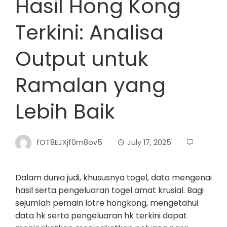
Hasil Hong Kong
Terkini: Analisa
Output untuk
Ramalan yang
Lebih Baik
fOT8EJXjf0m8ov5
July 17, 2025
Dalam dunia judi, khususnya togel, data mengenai
hasil serta pengeluaran togel amat krusial. Bagi
sejumlah pemain lotre hongkong, mengetahui
data hk serta pengeluaran hk terkini dapat