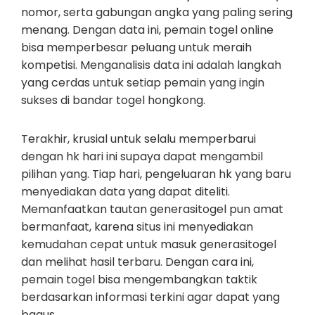
nomor, serta gabungan angka yang paling sering
menang. Dengan data ini, pemain togel online
bisa memperbesar peluang untuk meraih
kompetisi. Menganalisis data ini adalah langkah
yang cerdas untuk setiap pemain yang ingin
sukses di bandar togel hongkong.
Terakhir, krusial untuk selalu memperbarui
dengan hk hari ini supaya dapat mengambil
pilihan yang. Tiap hari, pengeluaran hk yang baru
menyediakan data yang dapat diteliti.
Memanfaatkan tautan generasitogel pun amat
bermanfaat, karena situs ini menyediakan
kemudahan cepat untuk masuk generasitogel
dan melihat hasil terbaru. Dengan cara ini,
pemain togel bisa mengembangkan taktik
berdasarkan informasi terkini agar dapat yang
bagus.