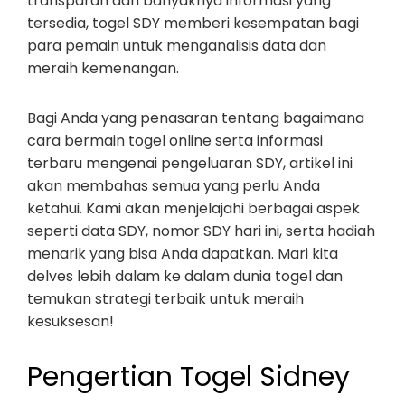
transparan dan banyaknya informasi yang
tersedia, togel SDY memberi kesempatan bagi
para pemain untuk menganalisis data dan
meraih kemenangan.
Bagi Anda yang penasaran tentang bagaimana
cara bermain togel online serta informasi
terbaru mengenai pengeluaran SDY, artikel ini
akan membahas semua yang perlu Anda
ketahui. Kami akan menjelajahi berbagai aspek
seperti data SDY, nomor SDY hari ini, serta hadiah
menarik yang bisa Anda dapatkan. Mari kita
delves lebih dalam ke dalam dunia togel dan
temukan strategi terbaik untuk meraih
kesuksesan!
Pengertian Togel Sidney