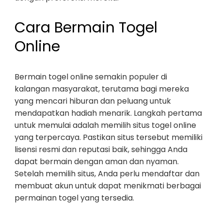
Cara Bermain Togel
Online
Bermain togel online semakin populer di
kalangan masyarakat, terutama bagi mereka
yang mencari hiburan dan peluang untuk
mendapatkan hadiah menarik. Langkah pertama
untuk memulai adalah memilih situs togel online
yang terpercaya. Pastikan situs tersebut memiliki
lisensi resmi dan reputasi baik, sehingga Anda
dapat bermain dengan aman dan nyaman.
Setelah memilih situs, Anda perlu mendaftar dan
membuat akun untuk dapat menikmati berbagai
permainan togel yang tersedia.