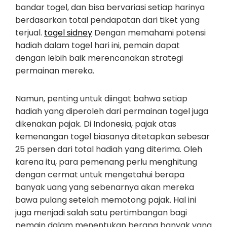
bandar togel, dan bisa bervariasi setiap harinya
berdasarkan total pendapatan dari tiket yang
terjual.
togel sidney
Dengan memahami potensi
hadiah dalam togel hari ini, pemain dapat
dengan lebih baik merencanakan strategi
permainan mereka.
Namun, penting untuk diingat bahwa setiap
hadiah yang diperoleh dari permainan togel juga
dikenakan pajak. Di Indonesia, pajak atas
kemenangan togel biasanya ditetapkan sebesar
25 persen dari total hadiah yang diterima. Oleh
karena itu, para pemenang perlu menghitung
dengan cermat untuk mengetahui berapa
banyak uang yang sebenarnya akan mereka
bawa pulang setelah memotong pajak. Hal ini
juga menjadi salah satu pertimbangan bagi
pemain dalam menentukan berapa banyak yang