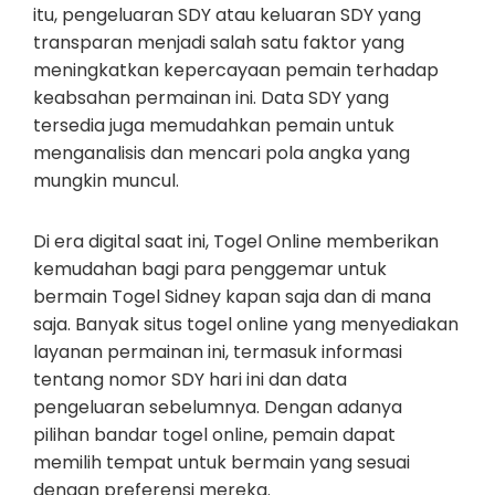
itu, pengeluaran SDY atau keluaran SDY yang
transparan menjadi salah satu faktor yang
meningkatkan kepercayaan pemain terhadap
keabsahan permainan ini. Data SDY yang
tersedia juga memudahkan pemain untuk
menganalisis dan mencari pola angka yang
mungkin muncul.
Di era digital saat ini, Togel Online memberikan
kemudahan bagi para penggemar untuk
bermain Togel Sidney kapan saja dan di mana
saja. Banyak situs togel online yang menyediakan
layanan permainan ini, termasuk informasi
tentang nomor SDY hari ini dan data
pengeluaran sebelumnya. Dengan adanya
pilihan bandar togel online, pemain dapat
memilih tempat untuk bermain yang sesuai
dengan preferensi mereka.