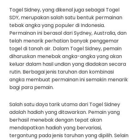
Togel Sidney, yang dikenal juga sebagai Togel
SDY, merupakan salah satu bentuk permainan
tebak angka yang populer di Indonesia.
Permainan ini berasal dari Sydney, Australia, dan
telah menarik perhatian banyak penggemar
togel di tanah air. Dalam Togel Sidney, pemain
diharuskan menebak angka-angka yang akan
keluar dalam hasil undian yang diadakan secara
rutin. Berbagai jenis taruhan dan kombinasi
angka membuat permainan ini semakin menarik
bagi para pemain.
Salah satu daya tarik utama dari Togel Sidney
adalah hadiah yang ditawarkan. Pemain yang
berhasil menebak dengan tepat akan
mendapatkan hadiah yang bervariasi,
tergantung pada jenis taruhan yang dipilih. Selain