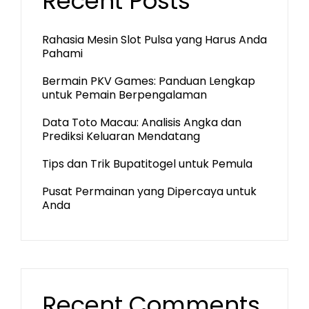
Recent Posts
Rahasia Mesin Slot Pulsa yang Harus Anda
Pahami
Bermain PKV Games: Panduan Lengkap
untuk Pemain Berpengalaman
Data Toto Macau: Analisis Angka dan
Prediksi Keluaran Mendatang
Tips dan Trik Bupatitogel untuk Pemula
Pusat Permainan yang Dipercaya untuk
Anda
Recent Comments