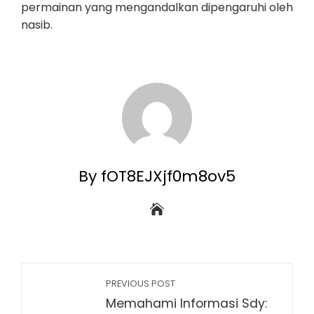
permainan yang mengandalkan dipengaruhi oleh
nasib.
By fOT8EJXjf0m8ov5
PREVIOUS POST
Memahami Informasi Sdy: