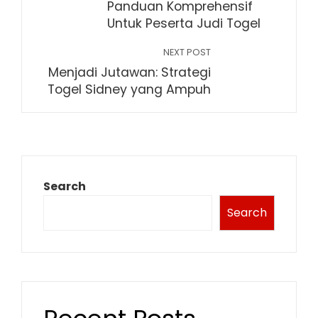
Panduan Komprehensif
Untuk Peserta Judi Togel
NEXT POST
Menjadi Jutawan: Strategi
Togel Sidney yang Ampuh
Search
Search