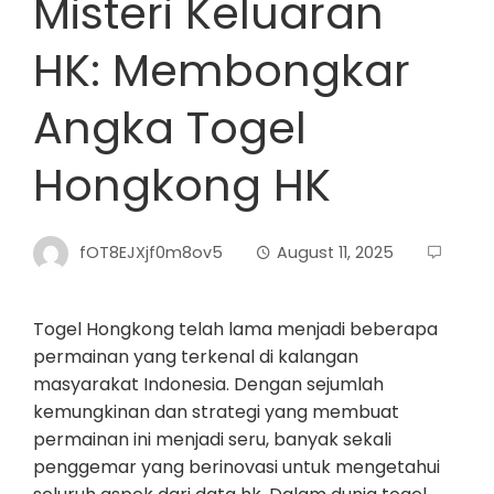
Misteri Keluaran
HK: Membongkar
Angka Togel
Hongkong HK
fOT8EJXjf0m8ov5
August 11, 2025
Togel Hongkong telah lama menjadi beberapa
permainan yang terkenal di kalangan
masyarakat Indonesia. Dengan sejumlah
kemungkinan dan strategi yang membuat
permainan ini menjadi seru, banyak sekali
penggemar yang berinovasi untuk mengetahui