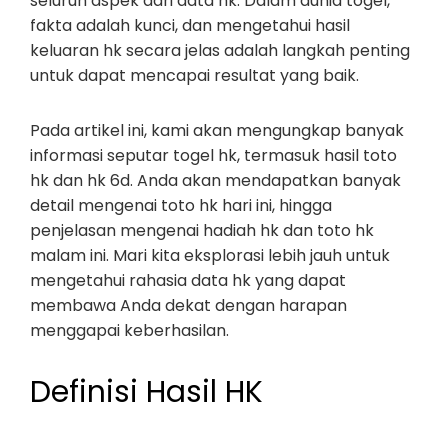
seluruh aspek dari data hk. Dalam dunia togel,
fakta adalah kunci, dan mengetahui hasil
keluaran hk secara jelas adalah langkah penting
untuk dapat mencapai resultat yang baik.
Pada artikel ini, kami akan mengungkap banyak
informasi seputar togel hk, termasuk hasil toto
hk dan hk 6d. Anda akan mendapatkan banyak
detail mengenai toto hk hari ini, hingga
penjelasan mengenai hadiah hk dan toto hk
malam ini. Mari kita eksplorasi lebih jauh untuk
mengetahui rahasia data hk yang dapat
membawa Anda dekat dengan harapan
menggapai keberhasilan.
Definisi Hasil HK