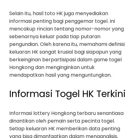
Selain itu, hasil toto HK juga menyediakan
informasi penting bagi penggemar togel. Ini
mencakup rincian tentang nomor-nomor yang
sebenarnya keluar pada tiap putaran
pengundian. Oleh karena itu, memahami definisi
keluaran HK sangat krusial bagi siapapun yang
berkeinginan berpartisipasi dalam game togel
Hongkong dan menginginkan untuk
mendapatkan hasil yang menguntungkan.
Informasi Togel HK Terkini
Informasi lottery Hongkong terbaru senantiasa
dinantikan oleh pemain serta pecinta togel.
Setiap keluaran HK memberikan data penting
yang bisa dimanfaatkan dalam menganalisis,