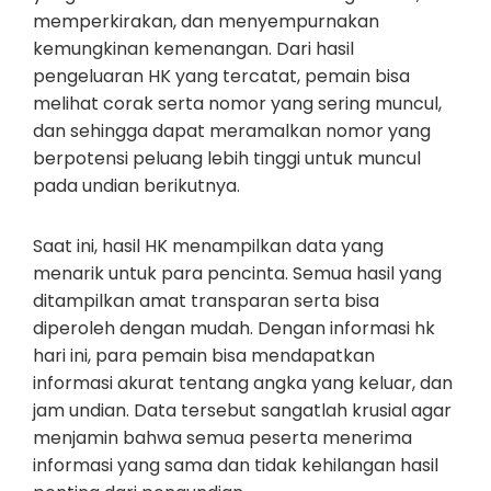
memperkirakan, dan menyempurnakan
kemungkinan kemenangan. Dari hasil
pengeluaran HK yang tercatat, pemain bisa
melihat corak serta nomor yang sering muncul,
dan sehingga dapat meramalkan nomor yang
berpotensi peluang lebih tinggi untuk muncul
pada undian berikutnya.
Saat ini, hasil HK menampilkan data yang
menarik untuk para pencinta. Semua hasil yang
ditampilkan amat transparan serta bisa
diperoleh dengan mudah. Dengan informasi hk
hari ini, para pemain bisa mendapatkan
informasi akurat tentang angka yang keluar, dan
jam undian. Data tersebut sangatlah krusial agar
menjamin bahwa semua peserta menerima
informasi yang sama dan tidak kehilangan hasil