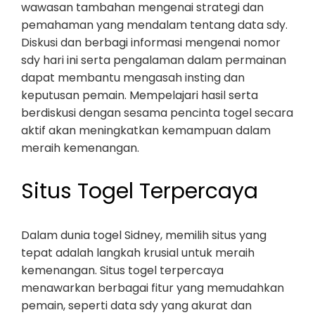
wawasan tambahan mengenai strategi dan
pemahaman yang mendalam tentang data sdy.
Diskusi dan berbagi informasi mengenai nomor
sdy hari ini serta pengalaman dalam permainan
dapat membantu mengasah insting dan
keputusan pemain. Mempelajari hasil serta
berdiskusi dengan sesama pencinta togel secara
aktif akan meningkatkan kemampuan dalam
meraih kemenangan.
Situs Togel Terpercaya
Dalam dunia togel Sidney, memilih situs yang
tepat adalah langkah krusial untuk meraih
kemenangan. Situs togel terpercaya
menawarkan berbagai fitur yang memudahkan
pemain, seperti data sdy yang akurat dan