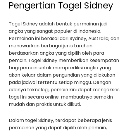
Pengertian Togel Sidney
Togel Sidney adalah bentuk permainan judi
angka yang sangat populer di Indonesia.
Permainan ini berasal dari Sydney, Australia, dan
menawarkan berbagai jenis taruhan
berdasarkan angka yang dipilih oleh para
pemain. Togel Sidney memberikan kesempatan
bagi pemain untuk memprediksi angka yang
akan keluar dalam pengundian yang dilakukan
pada jadwal tertentu setiap minggu. Dengan
adanya teknologi, pemain kini dapat mengakses
togel ini secara online, membuatnya semakin
mudah dan praktis untuk diikuti.
Dalam togel Sidney, terdapat beberapa jenis
permainan yang dapat dipilih oleh pemain,