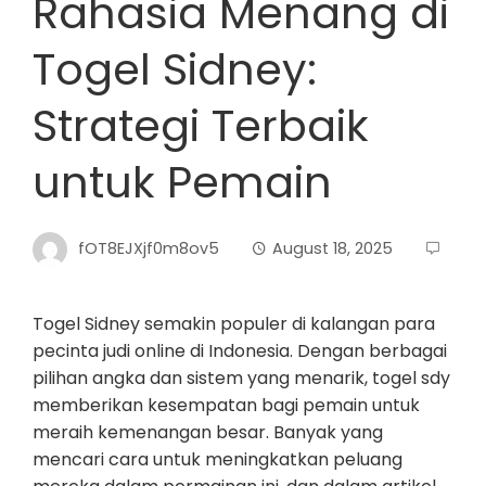
Rahasia Menang di
Togel Sidney:
Strategi Terbaik
untuk Pemain
fOT8EJXjf0m8ov5
August 18, 2025
Togel Sidney semakin populer di kalangan para
pecinta judi online di Indonesia. Dengan berbagai
pilihan angka dan sistem yang menarik, togel sdy
memberikan kesempatan bagi pemain untuk
meraih kemenangan besar. Banyak yang
mencari cara untuk meningkatkan peluang