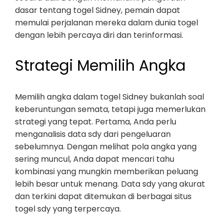
dasar tentang togel Sidney, pemain dapat
memulai perjalanan mereka dalam dunia togel
dengan lebih percaya diri dan terinformasi.
Strategi Memilih Angka
Memilih angka dalam togel Sidney bukanlah soal
keberuntungan semata, tetapi juga memerlukan
strategi yang tepat. Pertama, Anda perlu
menganalisis data sdy dari pengeluaran
sebelumnya. Dengan melihat pola angka yang
sering muncul, Anda dapat mencari tahu
kombinasi yang mungkin memberikan peluang
lebih besar untuk menang. Data sdy yang akurat
dan terkini dapat ditemukan di berbagai situs
togel sdy yang terpercaya.