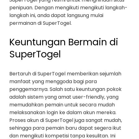
penipuan. Dengan mengikuti mengikuti langkah-
langkah ini, anda dapat langsung mulai
permainan di SuperTogel.
Keuntungan Bermain di
SuperTogel
Bertaruh di SuperTogel memberikan sejumlah
manfaat yang menggoda bagi para
penggemarnya. Salah satu keuntungan pokok
adalah sistem yang amat user-friendly, yang
memudahkan pemain untuk secara mudah
melaksanakan login ke dalam akun mereka.
Proses akun di SuperTogel juga sangat mudah,
sehingga para pemain baru dapat segera ikut
dan mengikuti kompetisi tanpa kesulitan. Ini