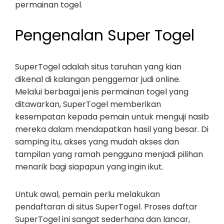
permainan togel.
Pengenalan Super Togel
SuperTogel adalah situs taruhan yang kian
dikenal di kalangan penggemar judi online.
Melalui berbagai jenis permainan togel yang
ditawarkan, SuperTogel memberikan
kesempatan kepada pemain untuk menguji nasib
mereka dalam mendapatkan hasil yang besar. Di
samping itu, akses yang mudah akses dan
tampilan yang ramah pengguna menjadi pilihan
menarik bagi siapapun yang ingin ikut.
Untuk awal, pemain perlu melakukan
pendaftaran di situs SuperTogel. Proses daftar
SuperTogel ini sangat sederhana dan lancar,