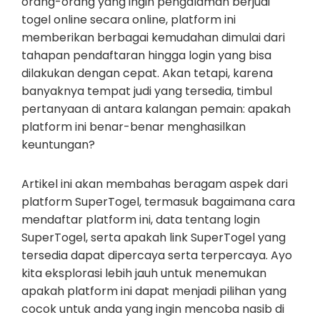
orang-orang yang ingin pengalaman berjudi
togel online secara online, platform ini
memberikan berbagai kemudahan dimulai dari
tahapan pendaftaran hingga login yang bisa
dilakukan dengan cepat. Akan tetapi, karena
banyaknya tempat judi yang tersedia, timbul
pertanyaan di antara kalangan pemain: apakah
platform ini benar-benar menghasilkan
keuntungan?
Artikel ini akan membahas beragam aspek dari
platform SuperTogel, termasuk bagaimana cara
mendaftar platform ini, data tentang login
SuperTogel, serta apakah link SuperTogel yang
tersedia dapat dipercaya serta terpercaya. Ayo
kita eksplorasi lebih jauh untuk menemukan
apakah platform ini dapat menjadi pilihan yang
cocok untuk anda yang ingin mencoba nasib di