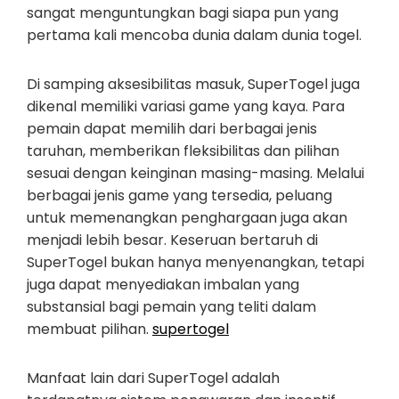
sangat menguntungkan bagi siapa pun yang
pertama kali mencoba dunia dalam dunia togel.
Di samping aksesibilitas masuk, SuperTogel juga
dikenal memiliki variasi game yang kaya. Para
pemain dapat memilih dari berbagai jenis
taruhan, memberikan fleksibilitas dan pilihan
sesuai dengan keinginan masing-masing. Melalui
berbagai jenis game yang tersedia, peluang
untuk memenangkan penghargaan juga akan
menjadi lebih besar. Keseruan bertaruh di
SuperTogel bukan hanya menyenangkan, tetapi
juga dapat menyediakan imbalan yang
substansial bagi pemain yang teliti dalam
membuat pilihan.
supertogel
Manfaat lain dari SuperTogel adalah