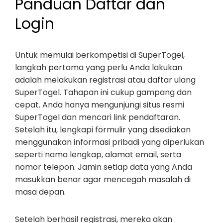
Panduan Daftar dan
Login
Untuk memulai berkompetisi di SuperTogel,
langkah pertama yang perlu Anda lakukan
adalah melakukan registrasi atau daftar ulang
SuperTogel. Tahapan ini cukup gampang dan
cepat. Anda hanya mengunjungi situs resmi
SuperTogel dan mencari link pendaftaran.
Setelah itu, lengkapi formulir yang disediakan
menggunakan informasi pribadi yang diperlukan
seperti nama lengkap, alamat email, serta
nomor telepon. Jamin setiap data yang Anda
masukkan benar agar mencegah masalah di
masa depan.
Setelah berhasil registrasi, mereka akan