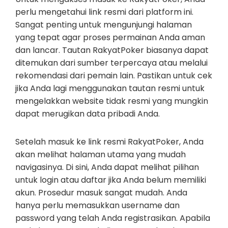
perlu mengetahui link resmi dari platform ini.
Sangat penting untuk mengunjungi halaman
yang tepat agar proses permainan Anda aman
dan lancar. Tautan RakyatPoker biasanya dapat
ditemukan dari sumber terpercaya atau melalui
rekomendasi dari pemain lain. Pastikan untuk cek
jika Anda lagi menggunakan tautan resmi untuk
mengelakkan website tidak resmi yang mungkin
dapat merugikan data pribadi Anda.
Setelah masuk ke link resmi RakyatPoker, Anda
akan melihat halaman utama yang mudah
navigasinya. Di sini, Anda dapat melihat pilihan
untuk login atau daftar jika Anda belum memiliki
akun. Prosedur masuk sangat mudah. Anda
hanya perlu memasukkan username dan
password yang telah Anda registrasikan. Apabila