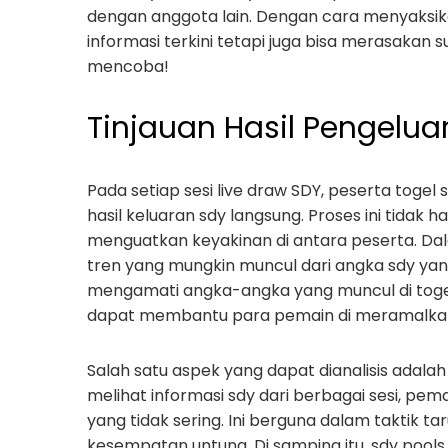
dengan anggota lain. Dengan cara menyaksik
informasi terkini tetapi juga bisa merasakan 
mencoba!
Tinjauan Hasil Pengelua
Pada setiap sesi live draw SDY, peserta to
hasil keluaran sdy langsung. Proses ini tidak
menguatkan keyakinan di antara peserta. Dal
tren yang mungkin muncul dari angka sdy yang
mengamati angka-angka yang muncul di togel
dapat membantu para pemain di meramalkan
Salah satu aspek yang dapat dianalisis adala
melihat informasi sdy dari berbagai sesi, pe
yang tidak sering. Ini berguna dalam taktik 
kesempatan untung. Di samping itu, sdy pool