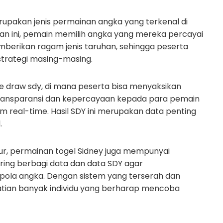
rupakan jenis permainan angka yang terkenal di
an ini, pemain memilih angka yang mereka percayai
emberikan ragam jenis taruhan, sehingga peserta
strategi masing-masing.
ive draw sdy, di mana peserta bisa menyaksikan
 transparansi dan kepercayaan kepada para pemain
 real-time. Hasil SDY ini merupakan data penting
.
ur, permainan togel Sidney juga mempunyai
ring berbagi data dan data SDY agar
pola angka. Dengan sistem yang terserah dan
tian banyak individu yang berharap mencoba