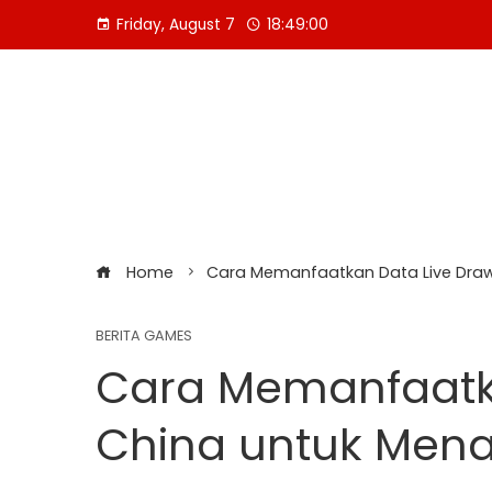
Skip
Friday, August 7
18:49:01
to
content
Home
Cara Memanfaatkan Data Live Draw
BERITA GAMES
Cara Memanfaatk
China untuk Men