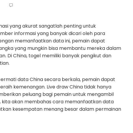
masi yang akurat sangatlah penting untuk
mber informasi yang banyak dicari oleh para
 Dengan memanfaatkan data ini, pemain dapat
n angka yang mungkin bisa membantu mereka dalam
. Di China, togel memiliki banyak pengikut dan
tian.
rmati data China secara berkala, pemain dapat
eraih kemenangan. Live draw China tidak hanya
memberikan peluang bagi pemain untuk mengambil
ini, kita akan membahas cara memanfaatkan data
ngkatkan kesempatan menang besar dalam permainan