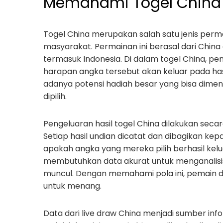
Memahami Togel China
Togel China merupakan salah satu jenis perm
masyarakat. Permainan ini berasal dari Chin
termasuk Indonesia. Di dalam togel China, p
harapan angka tersebut akan keluar pada hasi
adanya potensi hadiah besar yang bisa dime
dipilih.
Pengeluaran hasil togel China dilakukan secar
Setiap hasil undian dicatat dan dibagikan k
apakah angka yang mereka pilih berhasil kelu
membutuhkan data akurat untuk menganalisis
muncul. Dengan memahami pola ini, pemain 
untuk menang.
Data dari live draw China menjadi sumber inf