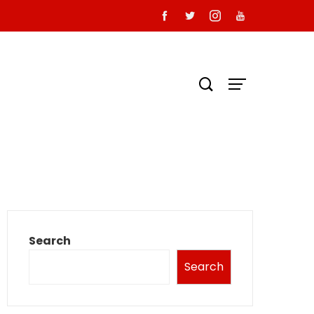
Search
Search