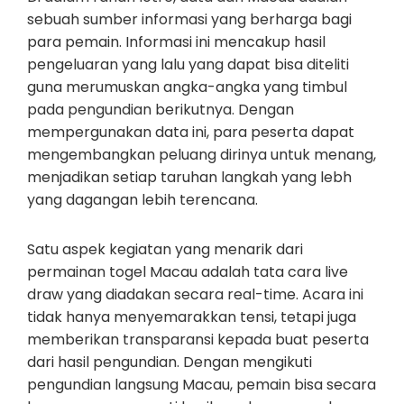
sebuah sumber informasi yang berharga bagi
para pemain. Informasi ini mencakup hasil
pengeluaran yang lalu yang dapat bisa diteliti
guna merumuskan angka-angka yang timbul
pada pengundian berikutnya. Dengan
mempergunakan data ini, para peserta dapat
mengembangkan peluang dirinya untuk menang,
menjadikan setiap taruhan langkah yang lebh
yang dagangan lebih terencana.
Satu aspek kegiatan yang menarik dari
permainan togel Macau adalah tata cara live
draw yang diadakan secara real-time. Acara ini
tidak hanya menyemarakkan tensi, tetapi juga
memberikan transparansi kepada buat peserta
dari hasil pengundian. Dengan mengikuti
pengundian langsung Macau, pemain bisa secara