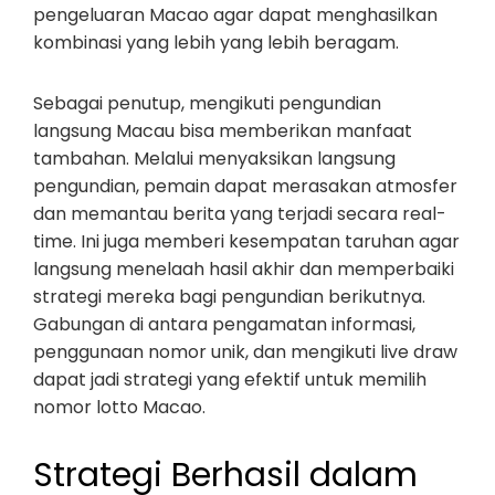
pengeluaran Macao agar dapat menghasilkan
kombinasi yang lebih yang lebih beragam.
Sebagai penutup, mengikuti pengundian
langsung Macau bisa memberikan manfaat
tambahan. Melalui menyaksikan langsung
pengundian, pemain dapat merasakan atmosfer
dan memantau berita yang terjadi secara real-
time. Ini juga memberi kesempatan taruhan agar
langsung menelaah hasil akhir dan memperbaiki
strategi mereka bagi pengundian berikutnya.
Gabungan di antara pengamatan informasi,
penggunaan nomor unik, dan mengikuti live draw
dapat jadi strategi yang efektif untuk memilih
nomor lotto Macao.
Strategi Berhasil dalam