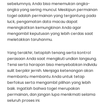
sebelumnya, Anda bisa menemukan angka-
angka yang sering muncul. Meskipun permainan
togel adalah permainan yang tergantung pada
luck, pengamatan data macau dapat
meningkatkan kemungkinan Anda agar
mengambil keputusan yang lebih cerdas saat
meletakkan taruhanmu.
Yang terakhir, tetaplah tenang serta kontrol
perasaan Anda saat mengikuti undian langsung.
Tensi serta harapan bisa menyebabkan individu
sulit berpikir jernih. Menjaga ketenangan akan
membantu membantu Anda untuk tetap
berfokus serta mengambil pilihan yang lebih
baik. Ingatlah bahwa togel merupakan
permainan, dan jangan lupa menikmati selama
seluruh proses ini.