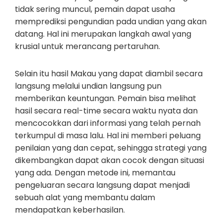
tidak sering muncul, pemain dapat usaha
memprediksi pengundian pada undian yang akan
datang. Hal ini merupakan langkah awal yang
krusial untuk merancang pertaruhan.
Selain itu hasil Makau yang dapat diambil secara
langsung melalui undian langsung pun
memberikan keuntungan. Pemain bisa melihat
hasil secara real-time secara waktu nyata dan
mencocokkan dari informasi yang telah pernah
terkumpul di masa lalu. Hal ini memberi peluang
penilaian yang dan cepat, sehingga strategi yang
dikembangkan dapat akan cocok dengan situasi
yang ada. Dengan metode ini, memantau
pengeluaran secara langsung dapat menjadi
sebuah alat yang membantu dalam
mendapatkan keberhasilan.