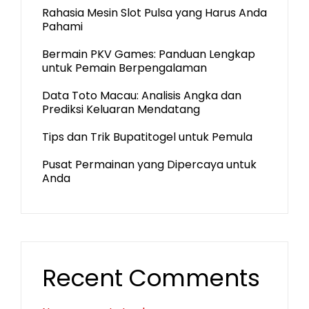
Rahasia Mesin Slot Pulsa yang Harus Anda
Pahami
Bermain PKV Games: Panduan Lengkap
untuk Pemain Berpengalaman
Data Toto Macau: Analisis Angka dan
Prediksi Keluaran Mendatang
Tips dan Trik Bupatitogel untuk Pemula
Pusat Permainan yang Dipercaya untuk
Anda
Recent Comments