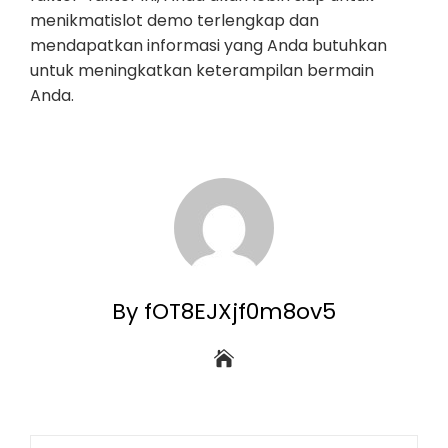
menikmatislot demo terlengkap dan
mendapatkan informasi yang Anda butuhkan
untuk meningkatkan keterampilan bermain
Anda.
By fOT8EJXjf0m8ov5