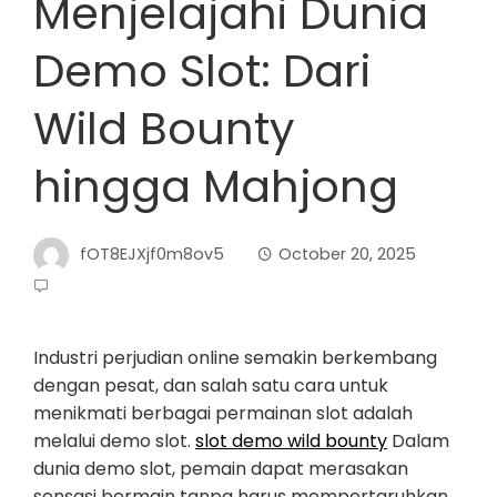
Menjelajahi Dunia
Demo Slot: Dari
Wild Bounty
hingga Mahjong
fOT8EJXjf0m8ov5
October 20, 2025
Industri perjudian online semakin berkembang
dengan pesat, dan salah satu cara untuk
menikmati berbagai permainan slot adalah
melalui demo slot.
slot demo wild bounty
Dalam
dunia demo slot, pemain dapat merasakan
sensasi bermain tanpa harus mempertaruhkan