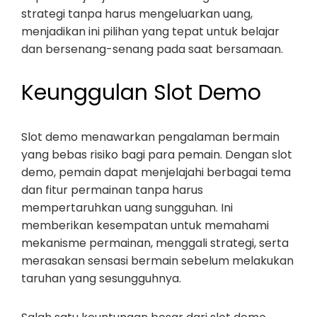
strategi tanpa harus mengeluarkan uang,
menjadikan ini pilihan yang tepat untuk belajar
dan bersenang-senang pada saat bersamaan.
Keunggulan Slot Demo
Slot demo menawarkan pengalaman bermain
yang bebas risiko bagi para pemain. Dengan slot
demo, pemain dapat menjelajahi berbagai tema
dan fitur permainan tanpa harus
mempertaruhkan uang sungguhan. Ini
memberikan kesempatan untuk memahami
mekanisme permainan, menggali strategi, serta
merasakan sensasi bermain sebelum melakukan
taruhan yang sesungguhnya.