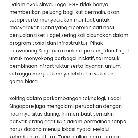
Dalam evolusinya, Togel SGP tidak hanya
memberikan peluang bagi ikut bermain, akan
tetapi serta menyediakan manfaat untuk
masyarakat. Dana yang diperoleh dari hasil
penjualan tiket Togel sering kali digunakan dalam
program sosial dan infrastruktur. Pihak
berwenang Singapura melihat peluang dari Togel
untuk menyokong berbagai inisiatif, termasuk
pembinaan infrastruktur serta layanan umum,
sehingga menjadikannya lebih dari sekadar
game biasa.
Seiring dalam perkembangan teknologi, Togel
Singapore juga mengalami perubahan dengan
hadirnya situs daring. Ini membuat semakin
banyak orang agar ikut dalam permainan tanpa
harus datang menuju lokasi nyata. Melalui
kehadiran platform Togel online, para pemain