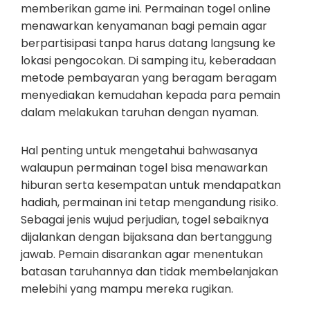
memberikan game ini. Permainan togel online
menawarkan kenyamanan bagi pemain agar
berpartisipasi tanpa harus datang langsung ke
lokasi pengocokan. Di samping itu, keberadaan
metode pembayaran yang beragam beragam
menyediakan kemudahan kepada para pemain
dalam melakukan taruhan dengan nyaman.
Hal penting untuk mengetahui bahwasanya
walaupun permainan togel bisa menawarkan
hiburan serta kesempatan untuk mendapatkan
hadiah, permainan ini tetap mengandung risiko.
Sebagai jenis wujud perjudian, togel sebaiknya
dijalankan dengan bijaksana dan bertanggung
jawab. Pemain disarankan agar menentukan
batasan taruhannya dan tidak membelanjakan
melebihi yang mampu mereka rugikan.