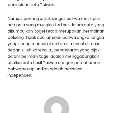
permainan toto Taiwan.
Namun, penting untuk diingat bahwa meskipun
ada pola yang mungkin terlihat dalam data yang
dikumpulkan, togel tetap merupakan permainan
peluang. Tidak ada jaminan bahwa angka-angka
yang sering muncul akan terus muncul di masa
depan. Oleh karena itu, pendekatan yang bijak
dalam bermain togel adalah menggabungkan
analisis data hasil Taiwan dengan pemahaman
bahwa setiap undian adalah peristiwa
independen.