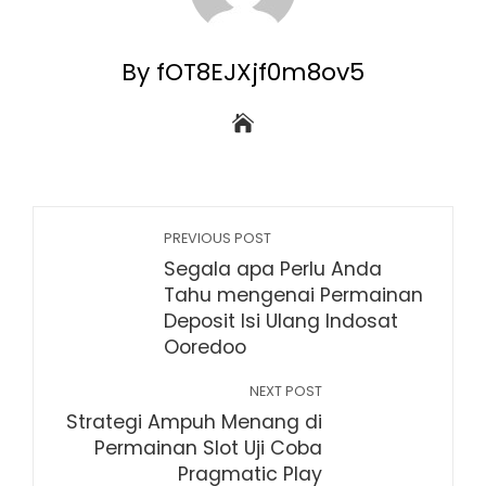
By fOT8EJXjf0m8ov5
PREVIOUS POST
Segala apa Perlu Anda
Tahu mengenai Permainan
Deposit Isi Ulang Indosat
Ooredoo
NEXT POST
Strategi Ampuh Menang di
Permainan Slot Uji Coba
Pragmatic Play