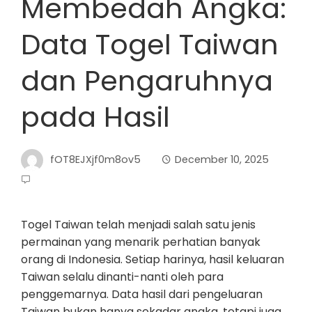
Membedah Angka:
Data Togel Taiwan
dan Pengaruhnya
pada Hasil
fOT8EJXjf0m8ov5
December 10, 2025
Togel Taiwan telah menjadi salah satu jenis
permainan yang menarik perhatian banyak
orang di Indonesia. Setiap harinya, hasil keluaran
Taiwan selalu dinanti-nanti oleh para
penggemarnya. Data hasil dari pengeluaran
Taiwan bukan hanya sekadar angka, tetapi juga