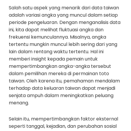
Salah satu aspek yang menarik dari data taiwan
adalah variasi angka yang muncul dalam setiap
periode pengeluaran. Dengan menganalisis data
ini, kita dapat melihat fluktuasi angka dan
frekuensi kemunculannya. Misalnya, angka
tertentu mungkin muncul lebih sering dari yang
lain dalam rentang waktu tertentu. Hal ini
memberi insight kepada pemain untuk
mempertimbangkan angka-angka tersebut
dalam pemilihan mereka di permainan toto
taiwan. Oleh karena itu, pemahaman mendalam
terhadap data keluaran taiwan dapat menjadi
senjata ampuh dalam meningkatkan peluang
menang.
Selain itu, mempertimbangkan faktor eksternal
seperti tanggal, kejadian, dan perubahan sosial