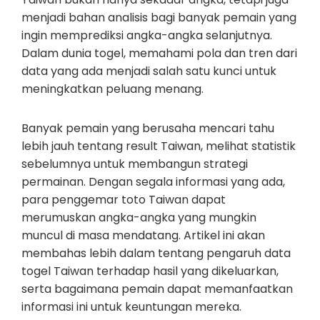
menjadi bahan analisis bagi banyak pemain yang
ingin memprediksi angka-angka selanjutnya.
Dalam dunia togel, memahami pola dan tren dari
data yang ada menjadi salah satu kunci untuk
meningkatkan peluang menang.
Banyak pemain yang berusaha mencari tahu
lebih jauh tentang result Taiwan, melihat statistik
sebelumnya untuk membangun strategi
permainan. Dengan segala informasi yang ada,
para penggemar toto Taiwan dapat
merumuskan angka-angka yang mungkin
muncul di masa mendatang. Artikel ini akan
membahas lebih dalam tentang pengaruh data
togel Taiwan terhadap hasil yang dikeluarkan,
serta bagaimana pemain dapat memanfaatkan
informasi ini untuk keuntungan mereka.