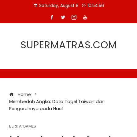
Skip
Saturday, August 8
10:54:57
to
content
SUPERMATRAS.COM
Home
Membedah Angka: Data Togel Taiwan dan
Pengaruhnya pada Hasil
BERITA GAMES