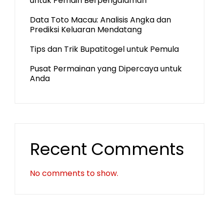
untuk Pemain Berpengalaman
Data Toto Macau: Analisis Angka dan
Prediksi Keluaran Mendatang
Tips dan Trik Bupatitogel untuk Pemula
Pusat Permainan yang Dipercaya untuk
Anda
Recent Comments
No comments to show.