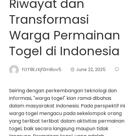
Riwayat dan
Transformasi
Warga Permainan
Togel di Indonesia
fOT8EJXjf0m8ov5
June 22, 2025
Seiring dengan perkembangan teknologi dan
informasi, "warga togel" kian ramai dibahas
dalam masyarakat Indonesia. Pada perspektif ini
warga togel mengacu pada sekelompok orang
yang terlibat terlibat dalam aktivitas permainan
togel, baik secara langsung maupun tidak