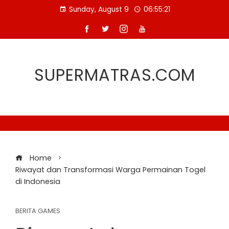
Skip
Sunday, August 9
06:55:21
to
content
SUPERMATRAS.COM
Home
Riwayat dan Transformasi Warga Permainan Togel
di Indonesia
BERITA GAMES