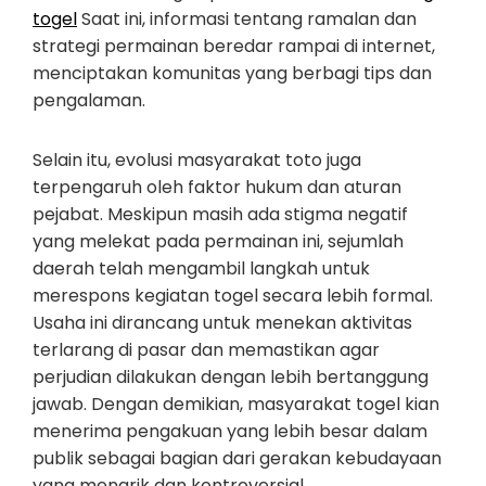
togel
Saat ini, informasi tentang ramalan dan
strategi permainan beredar rampai di internet,
menciptakan komunitas yang berbagi tips dan
pengalaman.
Selain itu, evolusi masyarakat toto juga
terpengaruh oleh faktor hukum dan aturan
pejabat. Meskipun masih ada stigma negatif
yang melekat pada permainan ini, sejumlah
daerah telah mengambil langkah untuk
merespons kegiatan togel secara lebih formal.
Usaha ini dirancang untuk menekan aktivitas
terlarang di pasar dan memastikan agar
perjudian dilakukan dengan lebih bertanggung
jawab. Dengan demikian, masyarakat togel kian
menerima pengakuan yang lebih besar dalam
publik sebagai bagian dari gerakan kebudayaan
yang menarik dan kontroversial.