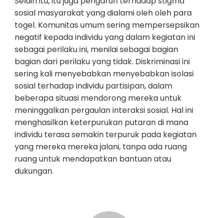
Selain itu, itu juga pengaruh terhadap stigma
sosial masyarakat yang dialami oleh oleh para
togel. Komunitas umum sering mempersepsikan
negatif kepada individu yang dalam kegiatan ini
sebagai perilaku ini, menilai sebagai bagian
bagian dari perilaku yang tidak. Diskriminasi ini
sering kali menyebabkan menyebabkan isolasi
sosial terhadap individu partisipan, dalam
beberapa situasi mendorong mereka untuk
meninggalkan pergaulan interaksi sosial. Hal ini
menghasilkan keterpurukan putaran di mana
individu terasa semakin terpuruk pada kegiatan
yang mereka mereka jalani, tanpa ada ruang
ruang untuk mendapatkan bantuan atau
dukungan.