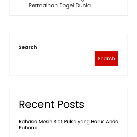
Permainan Togel Dunia
Search
Search
Recent Posts
Rahasia Mesin Slot Pulsa yang Harus Anda
Pahami