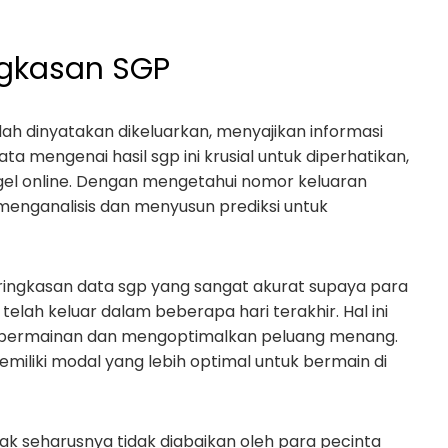
ngkasan SGP
sudah dinyatakan dikeluarkan, menyajikan informasi
 mengenai hasil sgp ini krusial untuk diperhatikan,
ogel online. Dengan mengetahui nomor keluaran
enganalisis dan menyusun prediksi untuk
 ringkasan data sgp yang sangat akurat supaya para
ah keluar dalam beberapa hari terakhir. Hal ini
 permainan dan mengoptimalkan peluang menang.
emiliki modal yang lebih optimal untuk bermain di
 tak seharusnya tidak diabaikan oleh para pecinta