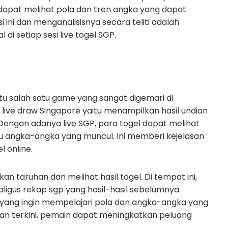
uh dapat melihat pola dan tren angka yang dapat
ini dan menganalisisnya secara teliti adalah
di setiap sesi live togel SGP.
atu salah satu game yang sangat digemari di
live draw Singapore yaitu menampilkan hasil undian
engan adanya live SGP, para togel dapat melihat
 angka-angka yang muncul. Ini memberi kejelasan
 online.
n taruhan dan melihat hasil togel. Di tempat ini,
ligus rekap sgp yang hasil-hasil sebelumnya.
 yang ingin mempelajari pola dan angka-angka yang
dan terkini, pemain dapat meningkatkan peluang