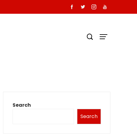
Search
Search