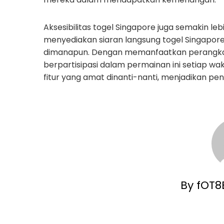
Aksesibilitas togel Singapore juga semakin leb
menyediakan siaran langsung togel Singapo
dimanapun. Dengan memanfaatkan perangkat 
berpartisipasi dalam permainan ini setiap wa
fitur yang amat dinanti-nanti, menjadikan 
By fOT