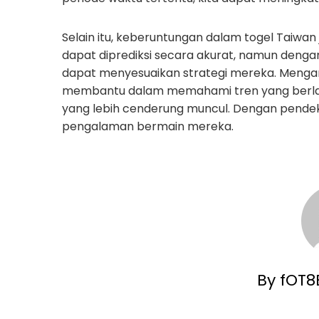
Selain itu, keberuntungan dalam togel Taiwan
dapat diprediksi secara akurat, namun denga
dapat menyesuaikan strategi mereka. Mengama
membantu dalam memahami tren yang berlaku
yang lebih cenderung muncul. Dengan pende
pengalaman bermain mereka.
By fOT