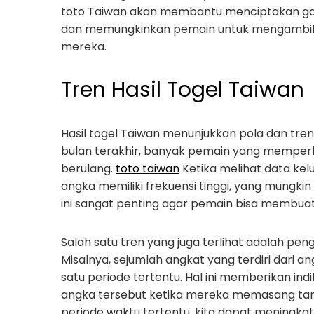
toto Taiwan akan membantu menciptakan gam
dan memungkinkan pemain untuk mengambil 
mereka.
Tren Hasil Togel Taiwan
Hasil togel Taiwan menunjukkan pola dan tren
bulan terakhir, banyak pemain yang memper
berulang.
toto taiwan
Ketika melihat data kel
angka memiliki frekuensi tinggi, yang mungki
ini sangat penting agar pemain bisa membuat
Salah satu tren yang juga terlihat adalah p
Misalnya, sejumlah angkat yang terdiri dari a
satu periode tertentu. Hal ini memberikan i
angka tersebut ketika mereka memasang ta
periode waktu tertentu, kita dapat meningk