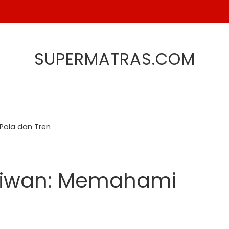
SUPERMATRAS.COM
Pola dan Tren
Taiwan: Memahami