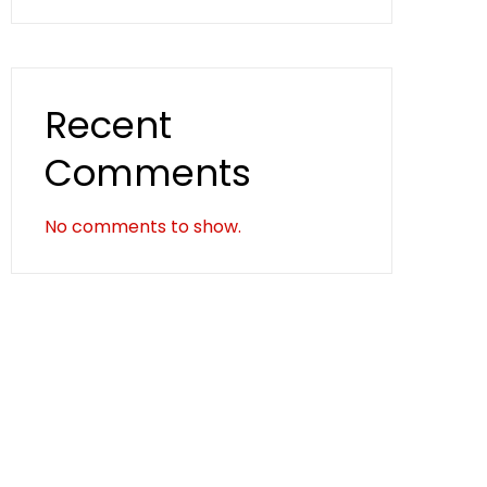
Recent
Comments
No comments to show.