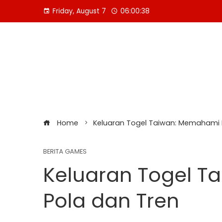
Skip
Friday, August 7
06:00:38
to
content
Home
Keluaran Togel Taiwan: Memahami 
BERITA GAMES
Keluaran Togel 
Pola dan Tren