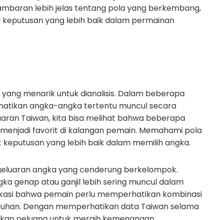
baran lebih jelas tentang pola yang berkembang,
keputusan yang lebih baik dalam permainan
 yang menarik untuk dianalisis. Dalam beberapa
hatikan angka-angka tertentu muncul secara
uaran Taiwan, kita bisa melihat bahwa beberapa
n menjadi favorit di kalangan pemain. Memahami pola
 keputusan yang lebih baik dalam memilih angka.
engeluaran angka yang cenderung berkelompok.
ngka genap atau ganjil lebih sering muncul dalam
ndikasi bahwa pemain perlu memperhatikan kombinasi
ruhan. Dengan memperhatikan data Taiwan selama
atkan peluang untuk meraih kemenangan.