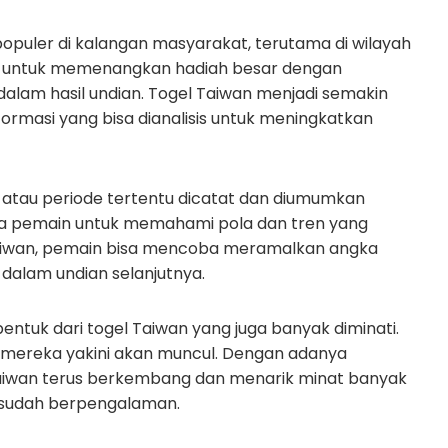
puler di kalangan masyarakat, terutama di wilayah
n untuk memenangkan hadiah besar dengan
alam hasil undian. Togel Taiwan menjadi semakin
ormasi yang bisa dianalisis untuk meningkatkan
ri atau periode tertentu dicatat dan diumumkan
ara pemain untuk memahami pola dan tren yang
l Taiwan, pemain bisa mencoba meramalkan angka
 dalam undian selanjutnya.
bentuk dari togel Taiwan yang juga banyak diminati.
 mereka yakini akan muncul. Dengan adanya
 Taiwan terus berkembang dan menarik minat banyak
 sudah berpengalaman.