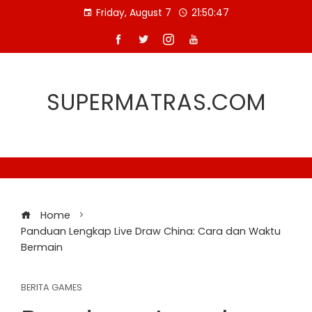
Skip
Friday, August 7
21:50:47
to
content
SUPERMATRAS.COM
Home
Panduan Lengkap Live Draw China: Cara dan Waktu
Bermain
BERITA GAMES