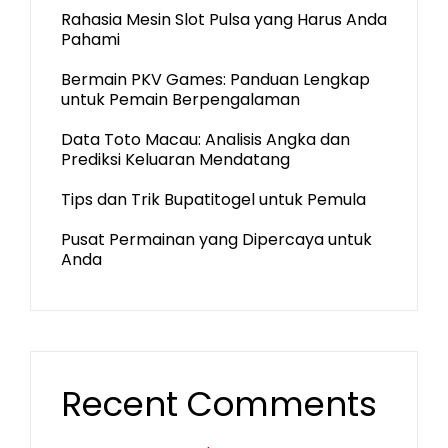
Rahasia Mesin Slot Pulsa yang Harus Anda
Pahami
Bermain PKV Games: Panduan Lengkap
untuk Pemain Berpengalaman
Data Toto Macau: Analisis Angka dan
Prediksi Keluaran Mendatang
Tips dan Trik Bupatitogel untuk Pemula
Pusat Permainan yang Dipercaya untuk
Anda
Recent Comments