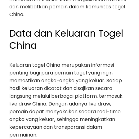
dan melibatkan pemain dalam komunitas togel
China.
Data dan Keluaran Togel
China
Keluaran togel China merupakan informasi
penting bagi para pemain togel yang ingin
memastikan angka-angka yang keluar. Setiap
hasil keluaran dicatat dan disajikan secara
langsung melalui berbagai platform, termasuk
live draw China. Dengan adanya live draw,
pemain dapat menyaksikan secara real-time
angka yang keluar, sehingga meningkatkan
kepercayaan dan transparansi dalam
permainan.