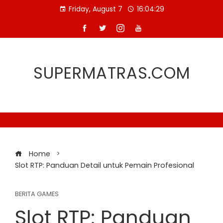
Skip
Friday, August 7
16:04:29
to
content
SUPERMATRAS.COM
Home
Slot RTP: Panduan Detail untuk Pemain Profesional
BERITA GAMES
Slot RTP: Panduan