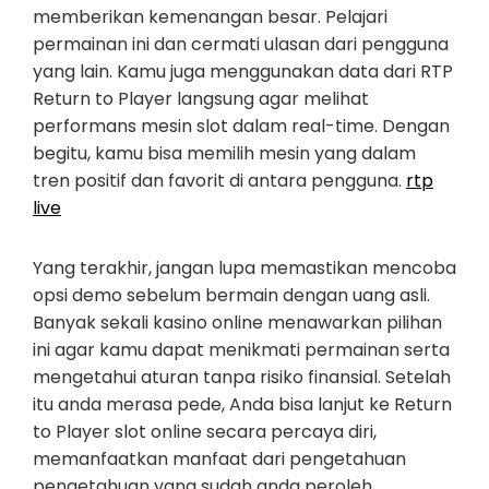
memberikan kemenangan besar. Pelajari
permainan ini dan cermati ulasan dari pengguna
yang lain. Kamu juga menggunakan data dari RTP
Return to Player langsung agar melihat
performans mesin slot dalam real-time. Dengan
begitu, kamu bisa memilih mesin yang dalam
tren positif dan favorit di antara pengguna.
rtp
live
Yang terakhir, jangan lupa memastikan mencoba
opsi demo sebelum bermain dengan uang asli.
Banyak sekali kasino online menawarkan pilihan
ini agar kamu dapat menikmati permainan serta
mengetahui aturan tanpa risiko finansial. Setelah
itu anda merasa pede, Anda bisa lanjut ke Return
to Player slot online secara percaya diri,
memanfaatkan manfaat dari pengetahuan
pengetahuan yang sudah anda peroleh.