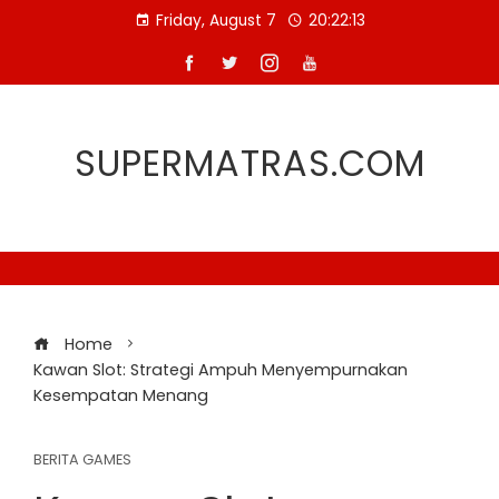
Skip
Friday, August 7
20:22:14
to
content
SUPERMATRAS.COM
Home
Kawan Slot: Strategi Ampuh Menyempurnakan
Kesempatan Menang
BERITA GAMES