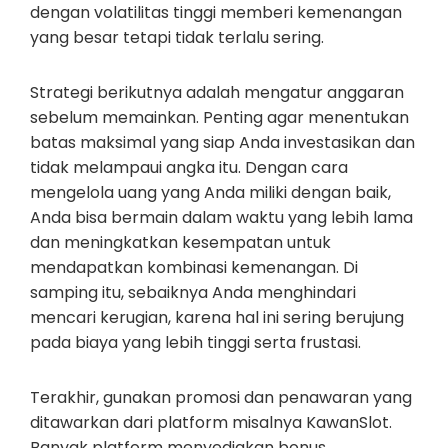
dengan volatilitas tinggi memberi kemenangan
yang besar tetapi tidak terlalu sering.
Strategi berikutnya adalah mengatur anggaran
sebelum memainkan. Penting agar menentukan
batas maksimal yang siap Anda investasikan dan
tidak melampaui angka itu. Dengan cara
mengelola uang yang Anda miliki dengan baik,
Anda bisa bermain dalam waktu yang lebih lama
dan meningkatkan kesempatan untuk
mendapatkan kombinasi kemenangan. Di
samping itu, sebaiknya Anda menghindari
mencari kerugian, karena hal ini sering berujung
pada biaya yang lebih tinggi serta frustasi.
Terakhir, gunakan promosi dan penawaran yang
ditawarkan dari platform misalnya KawanSlot.
Banyak platform menyediakan bonus