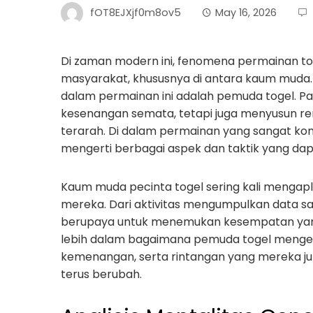
fOT8EJXjf0m8ov5
May 16, 2026
Di zaman modern ini, fenomena permainan to
masyarakat, khususnya di antara kaum muda.
dalam permainan ini adalah pemuda togel. P
kesenangan semata, tetapi juga menyusun r
terarah. Di dalam permainan yang sangat kompe
mengerti berbagai aspek dan taktik yang 
Kaum muda pecinta togel sering kali mengapl
mereka. Dari aktivitas mengumpulkan data s
berupaya untuk menemukan kesempatan yang
lebih dalam bagaimana pemuda togel mengem
kemenangan, serta rintangan yang mereka ju
terus berubah.