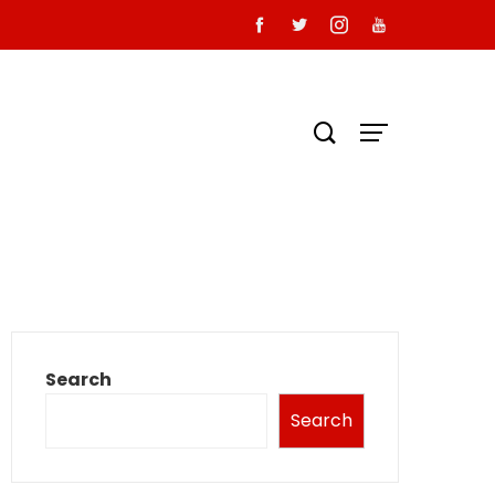
Search
Search