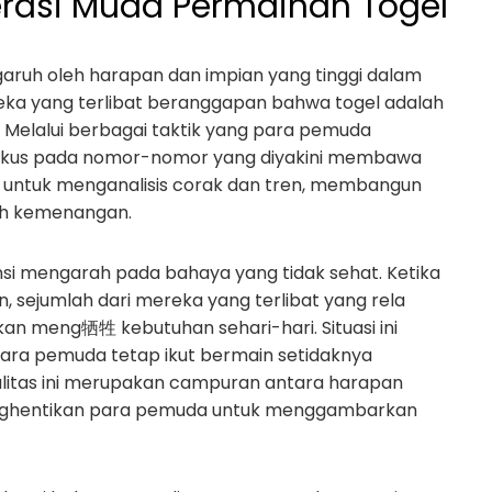
erasi Muda Permainan Togel
aruh oleh harapan dan impian yang tinggi dalam
ka yang terlibat beranggapan bahwa togel adalah
. Melalui berbagai taktik yang para pemuda
okus pada nomor-nomor yang diyakini membawa
 untuk menganalisis corak dan tren, membangun
ih kemenangan.
tensi mengarah pada bahaya yang tidak sehat. Ketika
 sejumlah dari mereka yang terlibat yang rela
an meng牺牲 kebutuhan sehari-hari. Situasi ini
ara pemuda tetap ikut bermain setidaknya
alitas ini merupakan campuran antara harapan
menghentikan para pemuda untuk menggambarkan