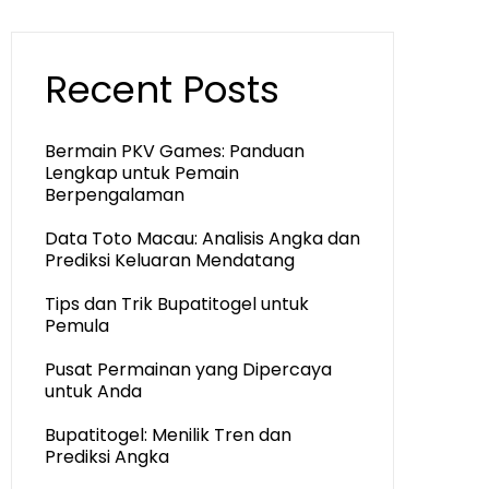
Recent Posts
Bermain PKV Games: Panduan
Lengkap untuk Pemain
Berpengalaman
Data Toto Macau: Analisis Angka dan
Prediksi Keluaran Mendatang
Tips dan Trik Bupatitogel untuk
Pemula
Pusat Permainan yang Dipercaya
untuk Anda
Bupatitogel: Menilik Tren dan
Prediksi Angka