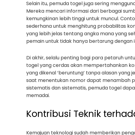
Selain itu, pemuda togel juga sering menggun
Mereka mencari informasi dari berbagai sum
kemungkinan lebih tinggi untuk muncul. Con
sederhana untuk menghitung probabilitas 
yang lebih jelas tentang angka mana yang seha
pemain untuk tidak hanya bertarung dengan int
Di akhir, selalu penting bagi para petaruh u
togel yang cerdas akan mempertahankan kon
yang dikenal ‘beruntung’ tanpa alasan yang je
saat menentukan nomor dapat menambah pe
sistematis dan sistematis, pemuda togel da
memadai.
Kontribusi Teknik terh
Kemajuan teknologi sudah memberikan pengar