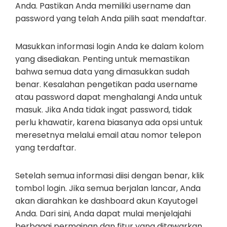
Anda. Pastikan Anda memiliki username dan
password yang telah Anda pilih saat mendaftar.
Masukkan informasi login Anda ke dalam kolom
yang disediakan. Penting untuk memastikan
bahwa semua data yang dimasukkan sudah
benar. Kesalahan pengetikan pada username
atau password dapat menghalangi Anda untuk
masuk. Jika Anda tidak ingat password, tidak
perlu khawatir, karena biasanya ada opsi untuk
meresetnya melalui email atau nomor telepon
yang terdaftar.
Setelah semua informasi diisi dengan benar, klik
tombol login. Jika semua berjalan lancar, Anda
akan diarahkan ke dashboard akun Kayutogel
Anda. Dari sini, Anda dapat mulai menjelajahi
berbagai permainan dan fitur yang ditawarkan.