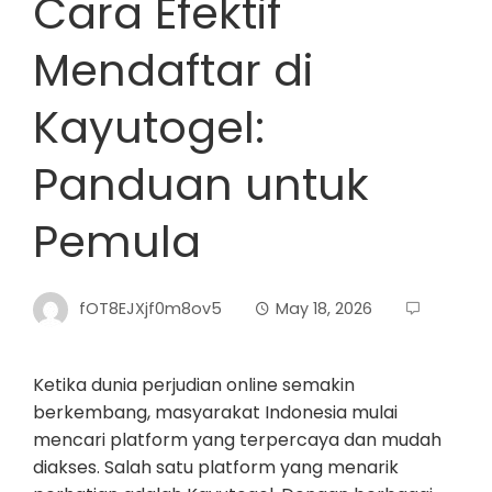
Cara Efektif
Mendaftar di
Kayutogel:
Panduan untuk
Pemula
fOT8EJXjf0m8ov5
May 18, 2026
Ketika dunia perjudian online semakin
berkembang, masyarakat Indonesia mulai
mencari platform yang terpercaya dan mudah
diakses. Salah satu platform yang menarik