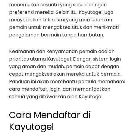
menemukan sesuatu yang sesuai dengan
preferensi mereka. Selain itu, Kayutogel juga
menyediakan link resmi yang memudahkan
pemain untuk mengakses situs dan menikmati
pengalaman bermain tanpa hambatan.
Keamanan dan kenyamanan pemain adalah
prioritas utama Kayutogel. Dengan sistem login
yang aman dan mudah, pemain dapat dengan
cepat mengakses akun mereka untuk bermain.
Panduan ini akan membantu pemula memahami
cara mendaftar, login, dan memanfaatkan
semua yang ditawarkan oleh Kayutogel.
Cara Mendaftar di
Kayutogel