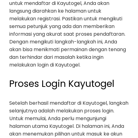
untuk mendaftar di Kayutogel, Anda akan
langsung diarahkan ke halaman untuk
melakukan registrasi. Pastikan untuk mengikuti
semua petunjuk yang ada dan memberikan
informasi yang akurat saat proses pendaftaran.
Dengan mengikuti langkah-langkah ini, Anda
akan bisa menikmati permainan dengan tenang
dan terhindar dari masalah ketika ingin
melakukan login di Kayutogel.
Proses Login Kayutogel
Setelah berhasil mendaftar di Kayutogel, langkah
selanjutnya adalah melakukan proses login.
Untuk memulai, Anda perlu mengunjungi
halaman utama Kayutogel. Di halaman ini, Anda
akan menemukan pilihan untuk masuk ke akun