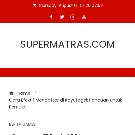
Skip
Thursday, August 6
20:07:54
to
content
SUPERMATRAS.COM
Home
Cara Efektif Mendaftar di Kayutogel: Panduan untuk
Pemula
BERITA GAMES