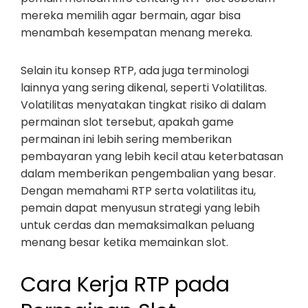
mereka memilih agar bermain, agar bisa
menambah kesempatan menang mereka.
Selain itu konsep RTP, ada juga terminologi
lainnya yang sering dikenal, seperti Volatilitas.
Volatilitas menyatakan tingkat risiko di dalam
permainan slot tersebut, apakah game
permainan ini lebih sering memberikan
pembayaran yang lebih kecil atau keterbatasan
dalam memberikan pengembalian yang besar.
Dengan memahami RTP serta volatilitas itu,
pemain dapat menyusun strategi yang lebih
untuk cerdas dan memaksimalkan peluang
menang besar ketika memainkan slot.
Cara Kerja RTP pada