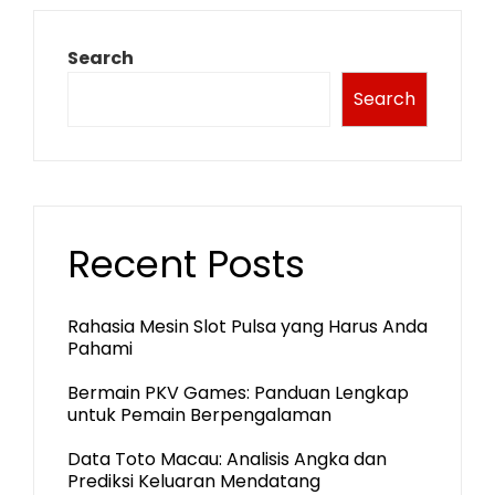
Search
Search
Recent Posts
Rahasia Mesin Slot Pulsa yang Harus Anda
Pahami
Bermain PKV Games: Panduan Lengkap
untuk Pemain Berpengalaman
Data Toto Macau: Analisis Angka dan
Prediksi Keluaran Mendatang