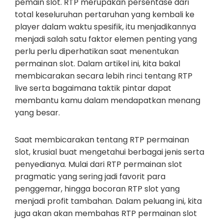
pemain slot. RTP merupakan persentase dari
total keseluruhan pertaruhan yang kembali ke
player dalam waktu spesifik, itu menjadikannya
menjadi salah satu faktor elemen penting yang
perlu perlu diperhatikan saat menentukan
permainan slot. Dalam artikel ini, kita bakal
membicarakan secara lebih rinci tentang RTP
live serta bagaimana taktik pintar dapat
membantu kamu dalam mendapatkan menang
yang besar.
Saat membicarakan tentang RTP permainan
slot, krusial buat mengetahui berbagai jenis serta
penyedianya. Mulai dari RTP permainan slot
pragmatic yang sering jadi favorit para
penggemar, hingga bocoran RTP slot yang
menjadi profit tambahan. Dalam peluang ini, kita
juga akan akan membahas RTP permainan slot