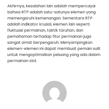
Akhirnya, kesalahan lain adalah mempercayai
bahwa RTP adalah satu-satunya elemen yang
memengaruhi kemenangan. Sementara RTP
adalah indikator krusial, elemen lain seperti
fluktuasi permainan, taktik taruhan, dan
pemahaman terhadap fitur permainan juga
sangat amat berpengaruh. Menyampingkan
elemen-elemen ini dapat membuat pemain sulit
untuk mengoptimalkan peluang yang ada dalam
permainan slot.