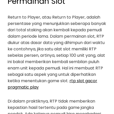
Permainan Slot
Return to Player, atau Return to Player, adalah
persentase yang menunjukkan seberapa banyak
dari total staking akan kembali kepada pemudi
dalam periode lama. Dalam permainan slot, RTP
diukur atas dasar data yang dihimpun dari waktu
ke contohnya, jika satu alat slot memiliki RTP
sebelas persen, artinya, setiap 100 unit yang, alat
ini bakal memberikan kembali sembilan puluh
enam unit kepada pemudi. Hal ini membuat RTP
sebagai satu aspek yang untuk diperhatikan
ketika menentukan game slot.
rtp slot gacor
pragmatic play
Di dalam praktiknya, RTP tidak memberikan
kepastian hasil tertentu pada game jangka
pendek. Ada kalanya pemudi bisa menghadapi