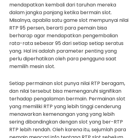
mendapatkan kembali dari taruhan mereka
dalam jangka panjang ketika bermain slot.
Misalnya, apabila satu game slot mempunyai nilai
RTP 95 persen, berarti para pemain bisa
berharap agar mendapatkan pengembalian
rata-rata sebesar 95 dari setiap setiap seratus
yang. Hal ini adalah parameter penting yang
perlu diperhatikan oleh para pengguna saat
memilih mesin slot.
Setiap permainan slot punya nilai RTP beragam,
dan nilai tersebut bisa memengaruhi signifikan
terhadap pengalaman bermain. Permainan slot
yang memiliki RTP yang lebih tinggi cenderung
menawarkan kemenangan yang yang lebih
sering dibandingkan dengan slot yang ber-RTP
RTP lebih rendah. Oleh karena itu, sejumlah para
pemain mencari info tentang RTP slot sebelum