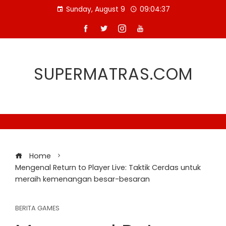
Skip
Sunday, August 9
09:04:38
to
content
SUPERMATRAS.COM
Home
Mengenal Return to Player Live: Taktik Cerdas untuk
meraih kemenangan besar-besaran
BERITA GAMES