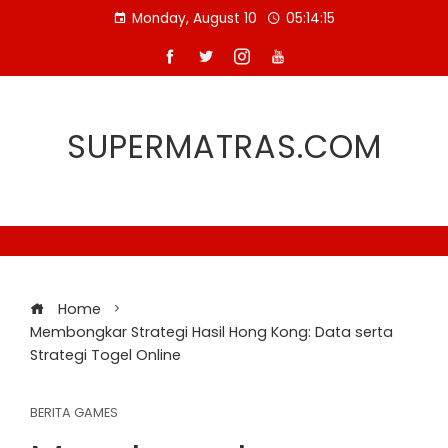
Skip
Monday, August 10
05:14:15
to
content
SUPERMATRAS.COM
Home
Membongkar Strategi Hasil Hong Kong: Data serta
Strategi Togel Online
BERITA GAMES