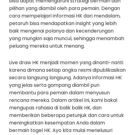
bisa dapat memengaruhi strategi bermain dan
pilihan yang diambil oleh para pemain. Dengan
cara mempelajari informasi HK dari mendalam,
petaruh bisa mendapatkan insight yang lebih
baik mengenai polanya dan kecenderungan
yang mungkin saja muncul, sehingga menambah
peluang mereka untuk menang.
Live draw HK menjadi momen yang dinanti-nanti
karena dimana setiap angka resmi dipublikasikan
secara langsung langsung. Adanya informasi HK
yang jelas serta gampang diambil pun
membantu para pemain dalam menyusun
rencana mereka. Dalam artikel ini, kami bakal
mengupas rahasia di balik balik HK, dan
memberikan beberapa petunjuk dan cara untuk
meningkatkan kesempatan Anda dalam
bermain togel HK. Ayo kita mulai menelusuri