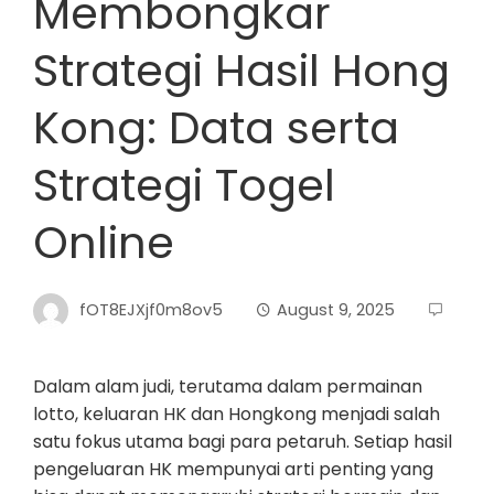
Membongkar
Strategi Hasil Hong
Kong: Data serta
Strategi Togel
Online
fOT8EJXjf0m8ov5
August 9, 2025
Dalam alam judi, terutama dalam permainan
lotto, keluaran HK dan Hongkong menjadi salah
satu fokus utama bagi para petaruh. Setiap hasil
pengeluaran HK mempunyai arti penting yang