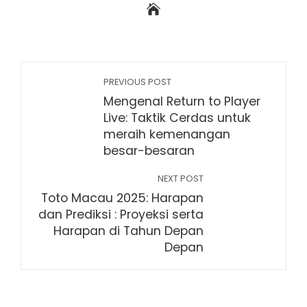
PREVIOUS POST
Mengenal Return to Player
Live: Taktik Cerdas untuk
meraih kemenangan
besar-besaran
NEXT POST
Toto Macau 2025: Harapan
dan Prediksi : Proyeksi serta
Harapan di Tahun Depan
Depan